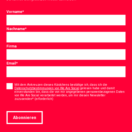
Vorname
*
Nachname
*
Firma
Email
*
Consent
*
Mit dem Ankreuzen dieses Kästchens bestätige ich, dass ich die
Datenschutzbestimmungen von We Are Social
gelesen habe und damit
einverstanden bin, dass die von mir angegebenen personenbezogenen Daten
von We Are Social verarbeitet werden, um mir diesen Newsletter
*
zuzusenden* (erforderlich)
Abonnieren