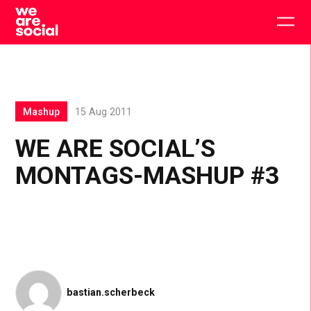
Skip
to
Togg
content
main
men
Mashup
15 Aug 2011
WE ARE SOCIAL’S
MONTAGS-MASHUP #3
bastian.scherbeck