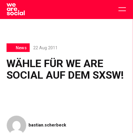
Skip
to
Togg
content
main
men
News
22 Aug 2011
WÄHLE FÜR WE ARE
SOCIAL AUF DEM SXSW!
bastian.scherbeck