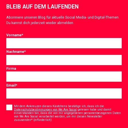
BLEIB AUF DEM LAUFENDEN
Abonniere unseren Blog für aktuelle Social Media- und Digital-Themen.
Du kannst dich jederzeit wieder abmelden.
Vorname
*
Nachname
*
Firma
Email
*
Consent
*
Mit dem Ankreuzen dieses Kästchens bestätige ich, dass ich die
Datenschutzbestimmungen von We Are Social
gelesen habe und damit
einverstanden bin, dass die von mir angegebenen personenbezogenen Daten
von We Are Social verarbeitet werden, um mir diesen Newsletter
*
zuzusenden* (erforderlich)