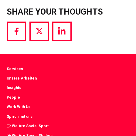
SHARE YOUR THOUGHTS
Share
Share
Share
via
via
via
Facebook
Twitter
LinkedIn
Services
Unsere Arbeiten
Insights
People
Work With Us
Sprich mit uns
We Are Social Sport
We Are Social Studios