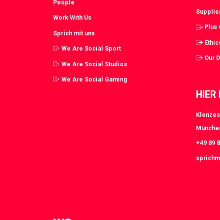
People
Supplie
Work With Us
Plus
Sprich mit uns
Ethic
We Are Social Sport
Our 
We Are Social Studios
We Are Social Gaming
HIER
Klenzes
Münche
+49 89 8
sprichm