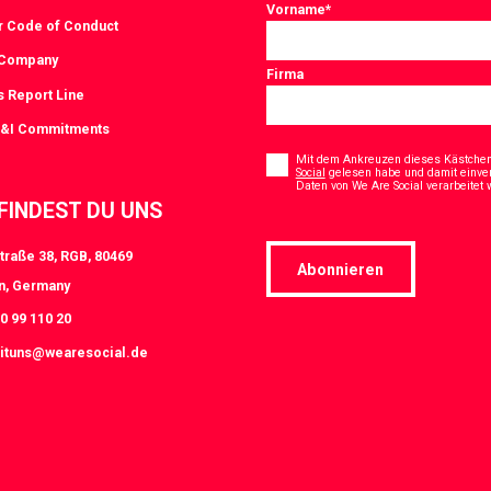
Vorname
*
r Code of Conduct
 Company
Firma
s Report Line
D&I Commitments
Consent
*
Mit dem Ankreuzen dieses Kästchens
Social
gelesen habe und damit einve
Daten von We Are Social verarbeitet
 FINDEST DU UNS
traße 38, RGB, 80469
Abonnieren
n, Germany
0 99 110 20
ituns@wearesocial.de