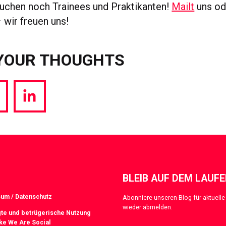
uchen noch Trainees und Praktikanten!
Mailt
uns od
 wir freuen uns!
YOUR THOUGHTS
hare
Share
a
via
witter
LinkedIn
BLEIB AUF DEM LAUF
um / Datenschutz
Abonniere unseren Blog für aktuelle 
wieder abmelden.
te und betrügerische Nutzung
ke We Are Social