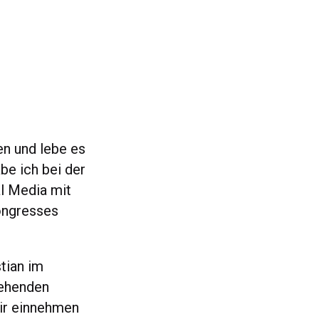
en und lebe es
abe ich bei der
l Media mit
ongresses
tian im
tehenden
mir einnehmen