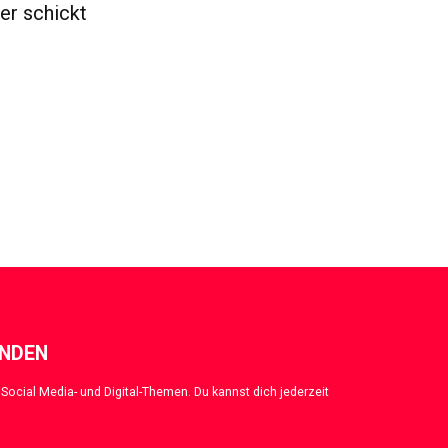
er schickt
ENDEN
Social Media- und Digital-Themen. Du kannst dich jederzeit