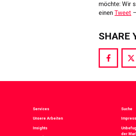
möchte: Wir s
einen
Tweet
–
SHARE 
Share
S
via
vi
Facebook
T
Services
Suche
Unsere Arbeiten
Impress
Insights
Unbefug
der Mar