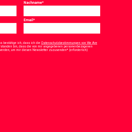
Nachname
*
Email
*
 bestätige ich, dass ich die
Datenschutzbestimmungen von We Are
rstanden bin, dass die von mir angegebenen personenbezogenen
*
 werden, um mir diesen Newsletter zuzusenden* (erforderlich)