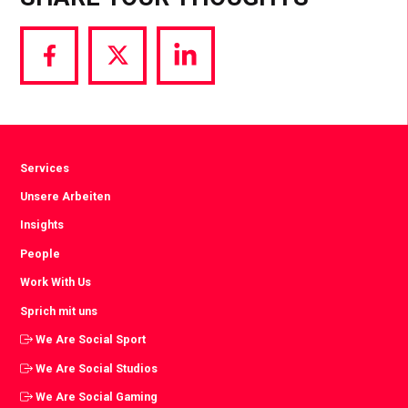
Share
Share
Share
via
via
via
Facebook
Twitter
LinkedIn
Services
Unsere Arbeiten
Insights
People
Work With Us
Sprich mit uns
We Are Social Sport
We Are Social Studios
We Are Social Gaming