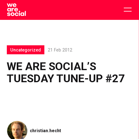
Skip
to
Togg
content
main
men
Uncategorized
21 Feb 2012
WE ARE SOCIAL’S
TUESDAY TUNE-UP #27
christian.hecht