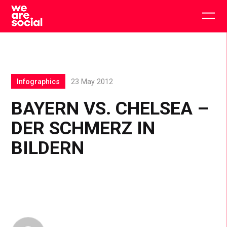
Skip
to
Togg
content
main
men
Infographics
23 May 2012
BAYERN VS. CHELSEA –
DER SCHMERZ IN
BILDERN