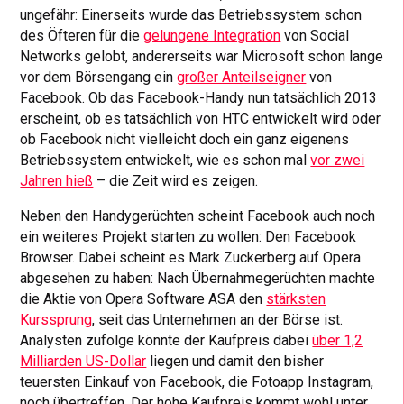
ungefähr: Einerseits wurde das Betriebssystem schon
des Öfteren für die
gelungene Integration
von Social
Networks gelobt, andererseits war Microsoft schon lange
vor dem Börsengang ein
großer Anteilseigner
von
Facebook. Ob das Facebook-Handy nun tatsächlich 2013
erscheint, ob es tatsächlich von HTC entwickelt wird oder
ob Facebook nicht vielleicht doch ein ganz eigenens
Betriebssystem entwickelt, wie es schon mal
vor zwei
Jahren hieß
– die Zeit wird es zeigen.
Neben den Handygerüchten scheint Facebook auch noch
ein weiteres Projekt starten zu wollen: Den Facebook
Browser. Dabei scheint es Mark Zuckerberg auf Opera
abgesehen zu haben: Nach Übernahmegerüchten machte
die Aktie von Opera Software ASA den
stärksten
Kurssprung
, seit das Unternehmen an der Börse ist.
Analysten zufolge könnte der Kaufpreis dabei
über 1,2
Milliarden US-Dollar
liegen und damit den bisher
teuersten Einkauf von Facebook, die Fotoapp Instagram,
noch übertreffen. Der hohe Kaufpreis kommt wohl unter