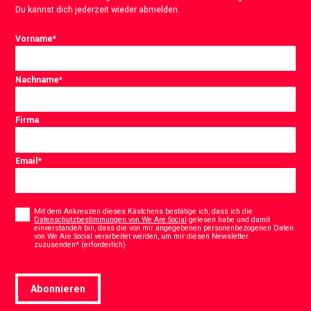
Du kannst dich jederzeit wieder abmelden.
Vorname
*
Nachname
*
Firma
Email
*
Consent
*
Mit dem Ankreuzen dieses Kästchens bestätige ich, dass ich die
Datenschutzbestimmungen von We Are Social
gelesen habe und damit
einverstanden bin, dass die von mir angegebenen personenbezogenen Daten
von We Are Social verarbeitet werden, um mir diesen Newsletter
*
zuzusenden* (erforderlich)
Abonnieren