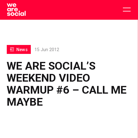
Skip
to
Togg
content
main
men
News
15 Jun 2012
WE ARE SOCIAL’S
WEEKEND VIDEO
WARMUP #6 – CALL ME
MAYBE