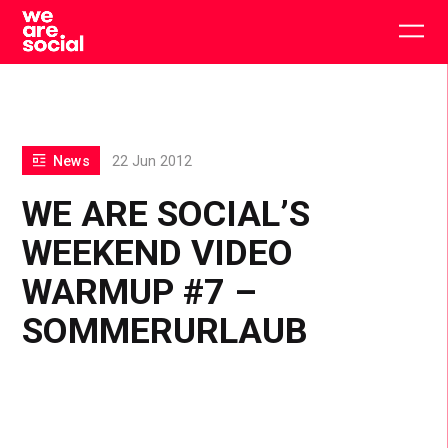
Skip
to
Togg
content
main
men
News
22 Jun 2012
WE ARE SOCIAL’S
WEEKEND VIDEO
WARMUP #7 –
SOMMERURLAUB