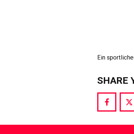
Ein sportlic
SHARE 
Share
S
via
vi
Facebook
T