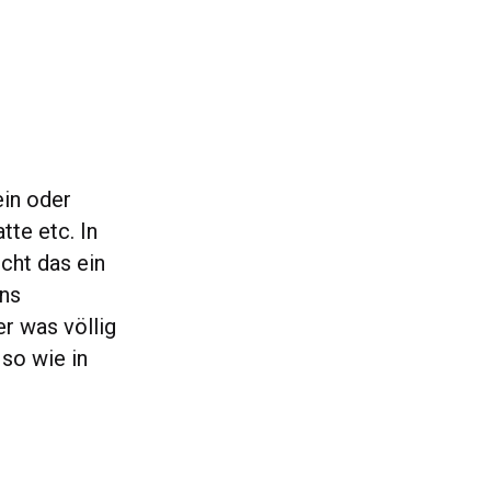
ein oder
te etc. In
icht das ein
ins
er was völlig
 so wie in