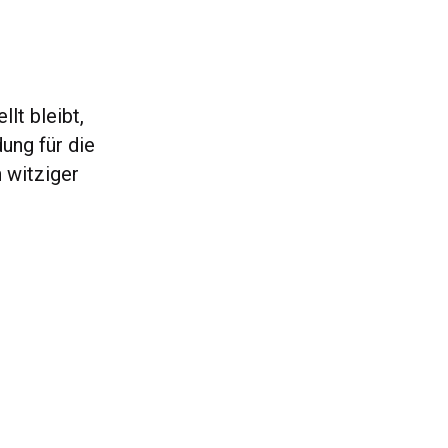
lt bleibt,
ung für die
n witziger