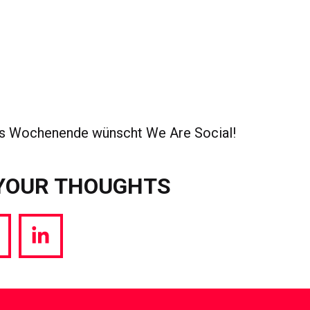
hes Wochenende wünscht We Are Social!
YOUR THOUGHTS
hare
Share
a
via
witter
LinkedIn