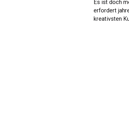
Es ist doch m
erfordert jah
kreativsten K