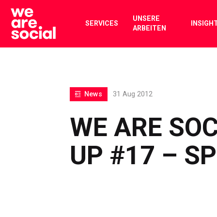
Skip
to
UNSERE
SERVICES
INSIGH
ARBEITEN
content
News
31 Aug 2012
WE ARE SOC
UP #17 – SP