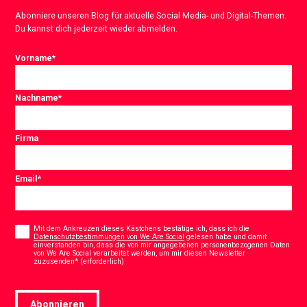
Abonniere unseren Blog für aktuelle Social Media- und Digital-Themen.
Du kannst dich jederzeit wieder abmelden.
Vorname
*
Nachname
*
Firma
Email
*
Consent
*
Mit dem Ankreuzen dieses Kästchens bestätige ich, dass ich die
Datenschutzbestimmungen von We Are Social
gelesen habe und damit
einverstanden bin, dass die von mir angegebenen personenbezogenen Daten
von We Are Social verarbeitet werden, um mir diesen Newsletter
*
zuzusenden* (erforderlich)
Abonnieren