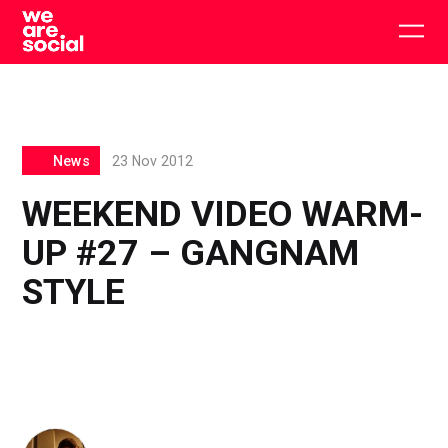
Skip
to
Togg
content
main
men
News
23 Nov 2012
WEEKEND VIDEO WARM-
UP #27 – GANGNAM
STYLE