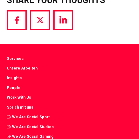
SHARE YOUR THOUGHTS
Share
Share
Share
via
via
via
Facebook
Twitter
LinkedIn
Services
Unsere Arbeiten
Insights
People
Work With Us
Sprich mit uns
We Are Social Sport
We Are Social Studios
We Are Social Gaming