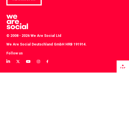
© 2008 - 2026 We Are Social Ltd
We Are Social Deutschland GmbH HRB 191914.
Follow us
View
View
View
View
View
our
our
our
our
our
TOP
LinkedIn
Twitter
YouTube
instagram
Facebook
profile
profile
channel
profile
profile