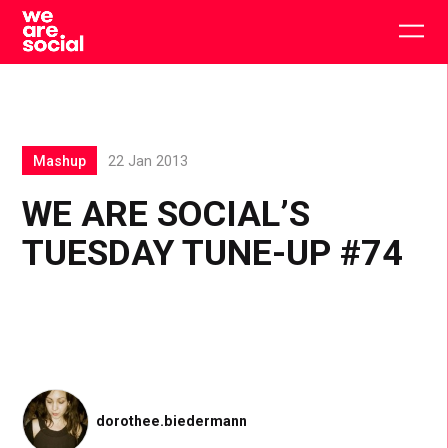
Skip
to
Togg
content
main
men
Mashup
22 Jan 2013
WE ARE SOCIAL’S
TUESDAY TUNE-UP #74
dorothee.biedermann