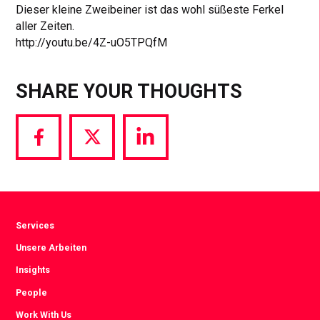
Dieser kleine Zweibeiner ist das wohl süßeste Ferkel
aller Zeiten.
http://youtu.be/4Z-uO5TPQfM
SHARE YOUR THOUGHTS
Share
Share
Share
via
via
via
Facebook
Twitter
LinkedIn
Services
Unsere Arbeiten
Insights
People
Work With Us