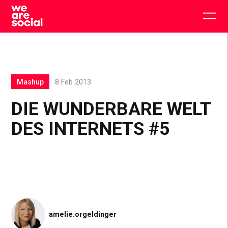
Skip
to
Togg
content
main
men
Mashup
8 Feb 2013
DIE WUNDERBARE WELT
DES INTERNETS #5
amelie.orgeldinger