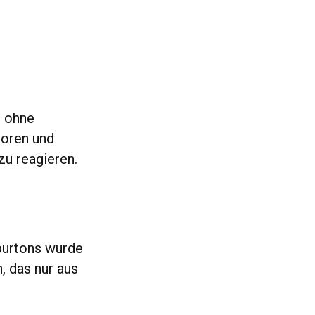
z ohne
soren und
u reagieren.
burtons wurde
, das nur aus