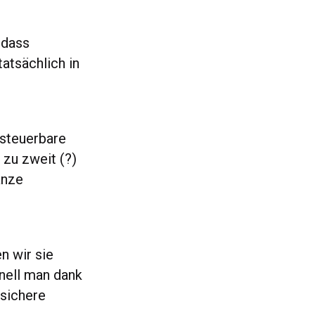
 dass
atsächlich in
 steuerbare
 zu zweit (?)
anze
n wir sie
hnell man dank
tsichere