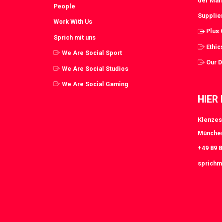
der Mar
People
Supplie
Work With Us
Plus
Sprich mit uns
Ethic
We Are Social Sport
Our 
We Are Social Studios
We Are Social Gaming
HIER
Klenzes
Münche
+49 89 8
sprichm