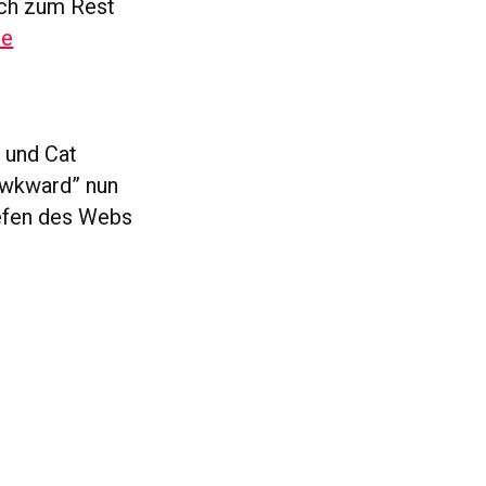
ch zum Rest
te
 und Cat
Awkward” nun
iefen des Webs