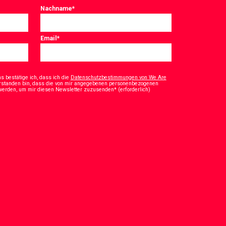
Nachname
*
Email
*
 bestätige ich, dass ich die
Datenschutzbestimmungen von We Are
rstanden bin, dass die von mir angegebenen personenbezogenen
*
 werden, um mir diesen Newsletter zuzusenden* (erforderlich)