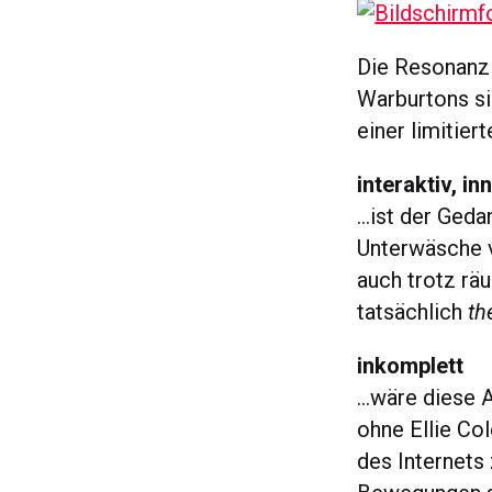
Die Resonanz 
Warburtons si
einer limitier
interaktiv, i
…ist der Geda
Unterwäsche v
auch trotz rä
tatsächlich
th
inkomplett
…wäre diese 
ohne Ellie Co
des Internets