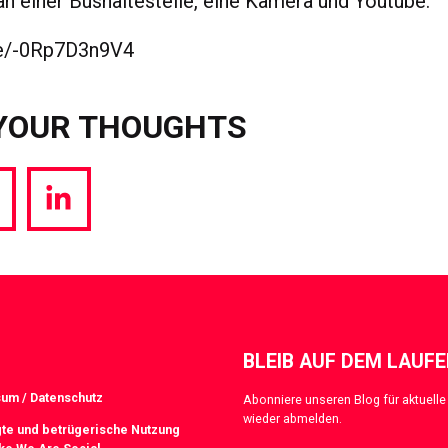
 einer Bushaltestelle, eine Kamera und Youtube:
.be/-0Rp7D3n9V4
YOUR THOUGHTS
hare
Share
a
via
witter
LinkedIn
BLEIB AUF DEM LAUF
um / Datenschutz
Abonniere unseren Blog für aktuelle 
wieder abmelden.
te und betrügerische Nutzung