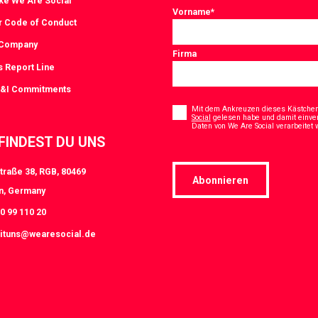
ke We Are Social
Vorname
*
r Code of Conduct
 Company
Firma
s Report Line
D&I Commitments
Consent
*
Mit dem Ankreuzen dieses Kästchens
Social
gelesen habe und damit einve
Daten von We Are Social verarbeitet
 FINDEST DU UNS
traße 38, RGB, 80469
Abonnieren
n, Germany
0 99 110 20
ituns@wearesocial.de