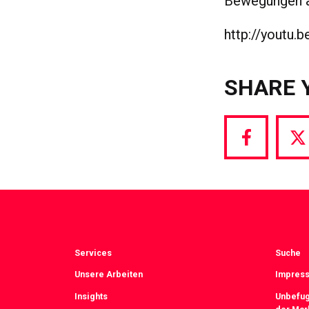
Bewegungen an
http://youtu
SHARE 
Share
S
via
vi
Facebook
T
Services
Suche
Unsere Arbeiten
Impress
Insights
Unbefug