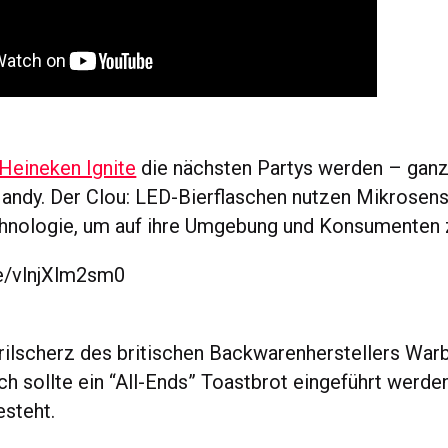
Heineken Ignite
die nächsten Partys werden – gan
Handy. Der Clou: LED-Bierflaschen nutzen Mikrosen
hnologie, um auf ihre Umgebung und Konsumenten z
be/vlnjXlm2sm0
ilscherz des britischen Backwarenherstellers War
ch sollte ein “All-Ends” Toastbrot eingeführt werden
steht.