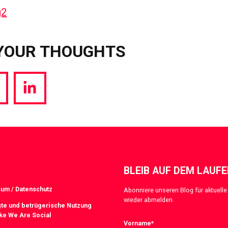
YOUR THOUGHTS
hare
Share
a
via
witter
LinkedIn
BLEIB AUF DEM LAUF
um / Datenschutz
Abonniere unseren Blog für aktuelle 
wieder abmelden.
te und betrügerische Nutzung
ke We Are Social
Vorname
*