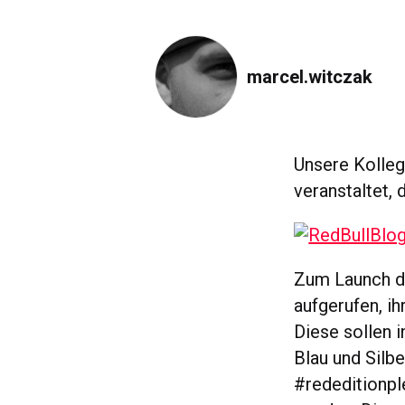
marcel.witczak
Unsere Kolleg
veranstaltet, 
Zum Launch de
aufgerufen, i
Diese sollen i
Blau und Silb
#rededitionpl