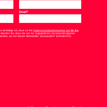
Email
*
 bestätige ich, dass ich die
Datenschutzbestimmungen von We Are
rstanden bin, dass die von mir angegebenen personenbezogenen
*
 werden, um mir diesen Newsletter zuzusenden* (erforderlich)