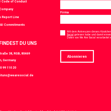
r Code of Conduct
 Company
Firma
s Report Line
D&I Commitments
Consent
*
Mit dem Ankreuzen dieses Kästchens
Social
gelesen habe und damit einve
Daten von We Are Social verarbeitet
 FINDEST DU UNS
traße 38, RGB, 80469
Abonnieren
n, Germany
0 99 110 20
ituns@wearesocial.de