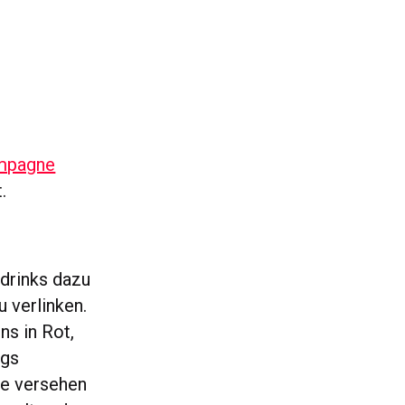
mpagne
.
drinks dazu
 verlinken.
ns in Rot,
ags
se versehen