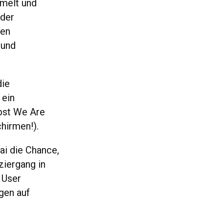
mmelt und
 der
den
 und
die
 ein
lbst We Are
hirmen!).
ai die Chance,
ziergang in
 User
gen auf