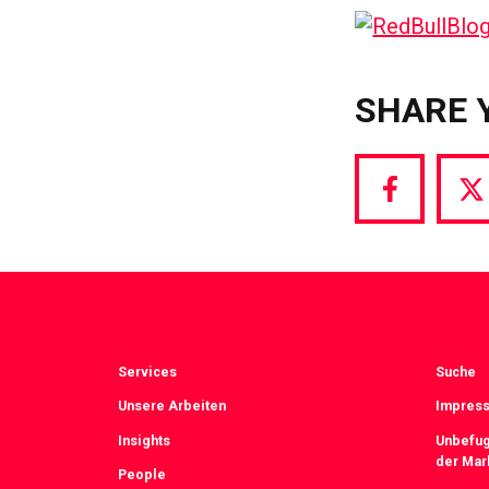
SHARE 
Share
S
via
vi
Facebook
T
Services
Suche
Unsere Arbeiten
Impress
Insights
Unbefug
der Mar
People