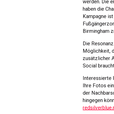
werden. Die e
haben die Cha
Kampagne ist j
Fußgängerzon
Birmingham z
Die Resonanz 
Möglichkeit, d
zusätzlicher 
Social brauch
Interessierte
Ihre Fotos ei
der Nachbarsc
hingegen könn
redsilverblue.