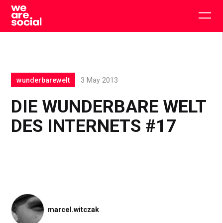
Skip
to
Togg
content
main
men
wunderbarewelt
3 May 2013
DIE WUNDERBARE WELT
DES INTERNETS #17
marcel.witczak