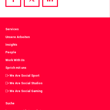
Share
Share
Share
via
via
via
Facebook
Twitter
LinkedIn
Services
Unsere Arbeiten
Insights
People
Work With Us
Sprich mit uns
We Are Social Sport
We Are Social Studios
We Are Social Gaming
Suche