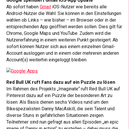
Google spendiert Gmail iOS-App Update
Ab sofort haben
Gmail
iOS-Nutzer wie bereits alle
Android-Nutzer die Wahl: Sie können in den Einstellungen
wählen ob Links – wie bisher – im Browser oder in der
entsprechenden App geöffnet werden sollen. Dies gilt für
Chrome, Google Maps und YouTube. Zudem wird die
Nutzererfahrung in einem weiteren Punkt gesteigert. Ab
sofort können Nutzer sich aus einem einzelnen Gmail-
Account ausloggen und in einem oder mehreren anderen
Account(s) weiterhin eingeloggt bleiben.
Red Bull UK ruft Fans dazu auf ein Puzzle zu lösen
Im Rahmen des Projekts „Imaginate“ ruft Red Bull UK auf
Pinterest dazu auf ein Puzzle der besonderen Art zu
lösen. Als Basis dienen sechs Videos rund um den
Bikespezialisten Danny MacAskill, die sein Talent und
diverse Stuns in gefährlichen Situationen zeigen.
Teilnehmer sind nun gefragt aus allen Episoden „an epic
image of Danny in action“ zu erstellen – dabei muss die