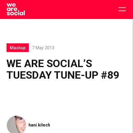
Skip
to
Togg
content
main
men
Mashup
7 May 2013
WE ARE SOCIAL’S
TUESDAY TUNE-UP #89
hani.kilech