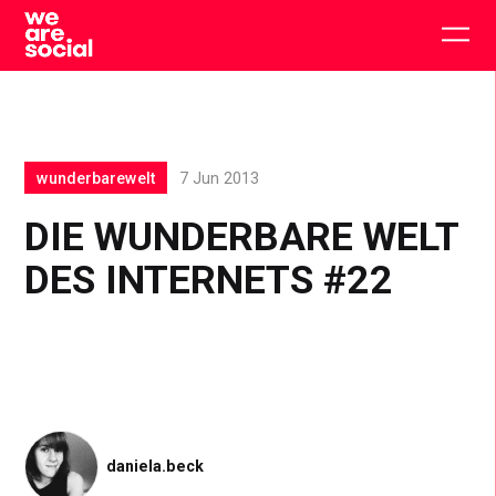
Skip
to
Togg
content
main
men
wunderbarewelt
7 Jun 2013
DIE WUNDERBARE WELT
DES INTERNETS #22
daniela.beck