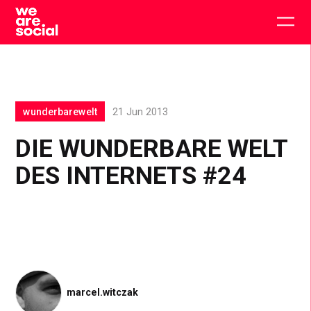
Skip
to
Togg
content
main
men
wunderbarewelt
21 Jun 2013
DIE WUNDERBARE WELT
DES INTERNETS #24
marcel.witczak