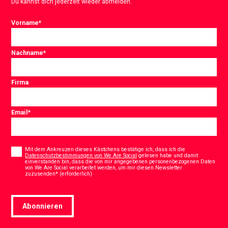
Du kannst dich jederzeit wieder abmelden.
Vorname
*
Nachname
*
Firma
Email
*
Consent
*
Mit dem Ankreuzen dieses Kästchens bestätige ich, dass ich die
Datenschutzbestimmungen von We Are Social
gelesen habe und damit
einverstanden bin, dass die von mir angegebenen personenbezogenen Daten
von We Are Social verarbeitet werden, um mir diesen Newsletter
*
zuzusenden* (erforderlich)
Abonnieren