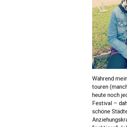
Während meine
touren (manch
heute noch je
Festival – da
schöne Städt
Anziehungskra