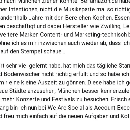
ob nach München ziehen konnte. Bei amazon.de habe
er Intentionen, nicht die Musiksparte mal so richti
anderthalb Jahre mit den Bereichen Kochen, Essen
 beschäftigt und dabei Hersteller wie Zwilling, Leif
weitere Marken Content- und Marketing-technisch b
ne ich es mir inzwischen auch wieder ab, dass ich
 auf den Stempel schaue…
t sehr viel gelernt habe, hat mich das tägliche Star
 Bodenwischer nicht richtig erfüllt und so habe ic
mir eine kleine Auszeit zu gönnen. Diese habe ich 
neue Städte anzusehen, München besser kennenzule
h mehr Konzerte und Festivals zu besuchen. Frisch 
rang bin ich nun bei We Are Social als Account Exec
d freu mich einfach auf die neuen Aufgaben und Kol