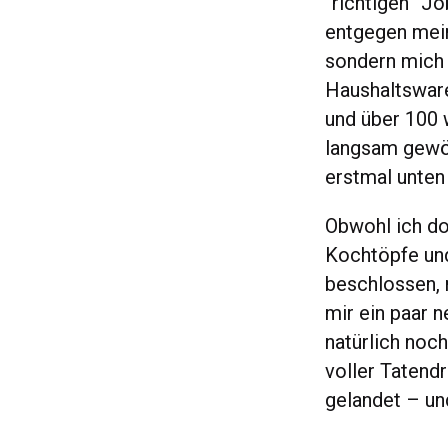
“richtigen” J
entgegen mein
sondern mich 
Haushaltswaren
und über 100 
langsam gewöh
erstmal unten
Obwohl ich dor
Kochtöpfe und
beschlossen, 
mir ein paar 
natürlich noc
voller Tatend
gelandet – un