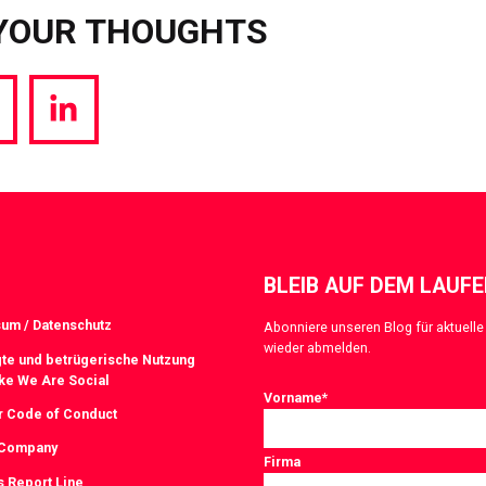
YOUR THOUGHTS
hare
Share
a
via
witter
LinkedIn
BLEIB AUF DEM LAUF
um / Datenschutz
Abonniere unseren Blog für aktuelle 
wieder abmelden.
te und betrügerische Nutzung
ke We Are Social
Vorname
*
r Code of Conduct
 Company
Firma
s Report Line