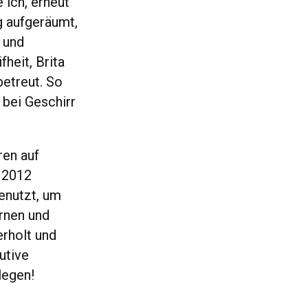
 ich, erneut
g aufgeräumt,
 und
heit, Brita
etreut. So
 bei Geschirr
ren auf
h 2012
genutzt, um
rnen und
erholt und
utive
legen!