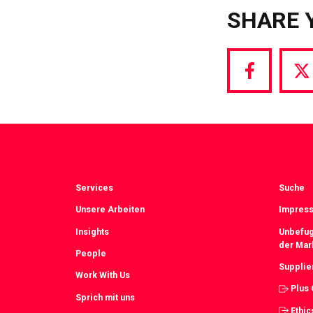
SHARE 
Share
S
via
vi
Facebook
T
Services
Suche
Unsere Arbeiten
Impress
Insights
Unbefug
der Mar
People
Supplie
Work With Us
Plus
Sprich mit uns
Ethic