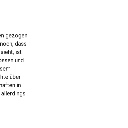
len gezogen
 noch, dass
ieht, ist
ossen und
esem
chte über
aften in
 allerdings