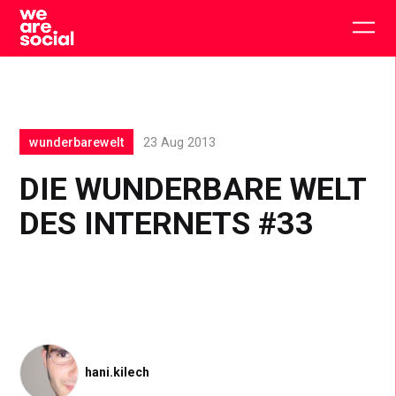
Skip
to
Togg
content
main
men
wunderbarewelt
23 Aug 2013
DIE WUNDERBARE WELT
DES INTERNETS #33
hani.kilech