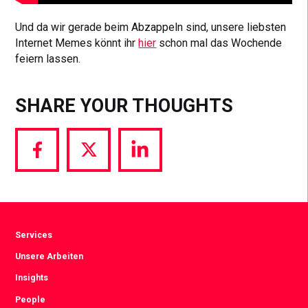
Und da wir gerade beim Abzappeln sind, unsere liebsten
Internet Memes könnt ihr
hier
schon mal das Wochende
feiern lassen.
SHARE YOUR THOUGHTS
Share
Share
Share
via
via
via
Facebook
Twitter
LinkedIn
Services
Unsere Arbeiten
Insights
People