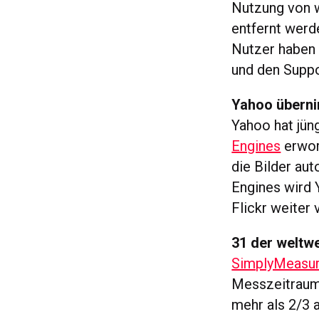
Nutzung von w
entfernt werd
Nutzer haben 
und den Suppo
Yahoo überni
Yahoo hat jün
Engines
erwor
die Bilder au
Engines wird 
Flickr weiter 
31 der weltw
SimplyMeasu
Messzeitraum
mehr als 2/3 