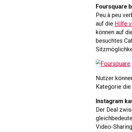
Foursquare bi
Peu à peu ve
auf die
Hilfe 
können auf di
besuchtes Ca
Sitzmöglichke
Nutzer können
Kategorie die
Instagram ka
Der Deal zwis
gleichbedeut
Video-Sharing