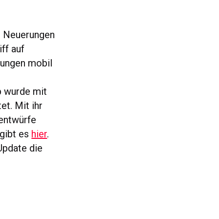
e Neuerungen
ff auf
tungen mobil
p wurde mit
t. Mit ihr
sentwürfe
 gibt es
hier
.
Update die