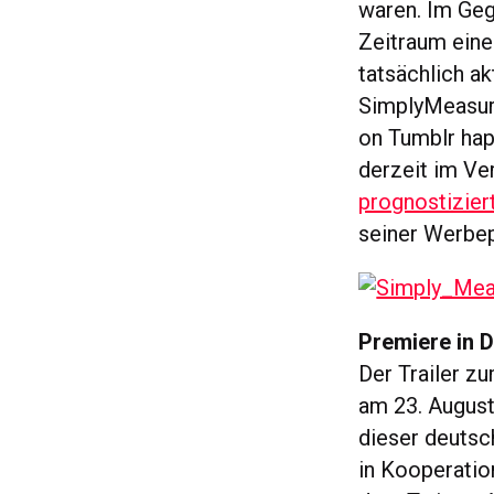
waren. Im Geg
Zeitraum eine
tatsächlich ak
SimplyMeasure
on Tumblr hap
derzeit im Ve
prognostizier
seiner Werbep
Premiere in D
Der Trailer z
am 23. August
dieser deutsc
in Kooperatio