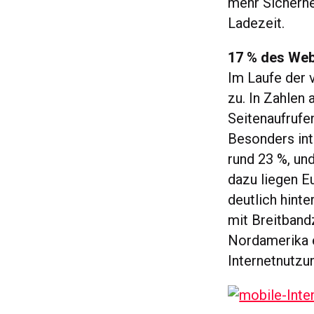
mehr Sicherhe
Ladezeit.
17 % des Web
Im Laufe der
zu. In Zahlen 
Seitenaufrufe
Besonders inte
rund 23 %, und
dazu liegen E
deutlich hint
mit Breitband
Nordamerika e
Internetnutzu