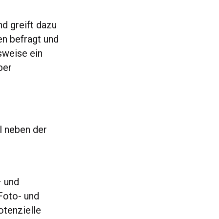
d greift dazu
en befragt und
sweise ein
ber
l neben der
– und
 Foto- und
otenzielle