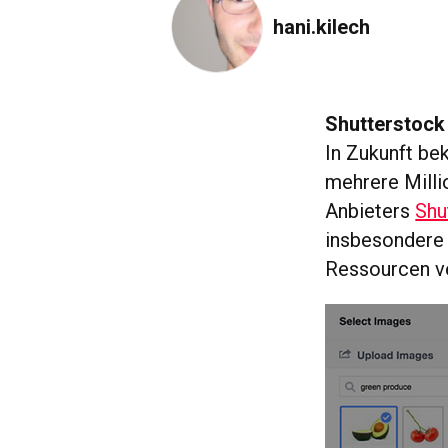
hani.kilech
Shutterstock
In Zukunft b
mehrere Milli
Anbieters
Shu
insbesondere 
Ressourcen ve