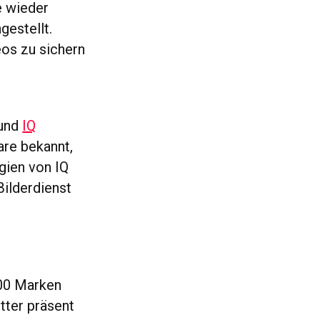
e wieder
gestellt.
eos zu sichern
 und
IQ
are bekannt,
gien von IQ
Bilderdienst
00 Marken
tter präsent