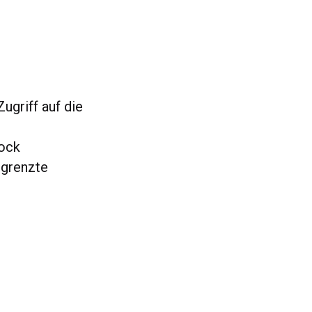
griff auf die
tock
egrenzte