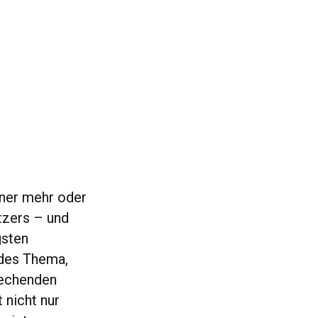
ner mehr oder
tzers – und
gsten
ndes Thema,
prechenden
 nicht nur