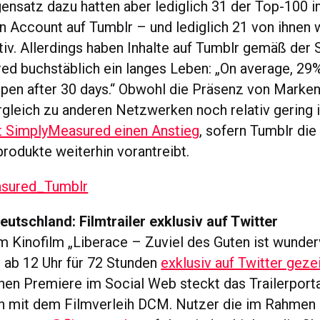
ensatz dazu hatten aber lediglich 31 der Top-100 
n Account auf Tumblr – und lediglich 21 von ihnen
tiv. Allerdings haben Inhalte auf Tumblr gemäß der 
d buchstäblich ein langes Leben: „On average, 29%
pen after 30 days.“ Obwohl die Präsenz von Marken
rgleich zu anderen Netzwerken noch relativ gering i
t SimplyMeasured einen Anstieg
, sofern Tumblr die
rodukte weiterhin vorantreibt.
eutschland: Filmtrailer exklusiv auf Twitter
um Kinofilm „Liberace – Zuviel des Guten ist wunder
 ab 12 Uhr für 72 Stunden
exklusiv auf Twitter geze
hen Premiere im Social Web steckt das Trailerporta
n mit dem Filmverleih DCM. Nutzer die im Rahmen 