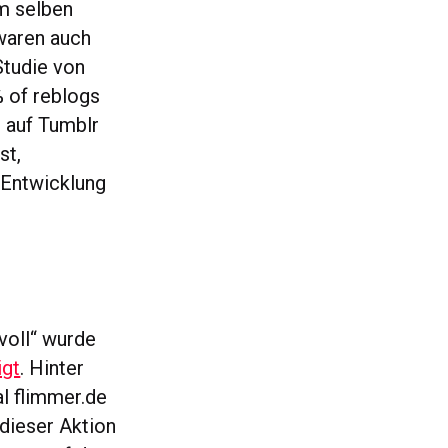
im selben
 waren auch
Studie von
 of reblogs
 auf Tumblr
st,
 Entwicklung
voll“ wurde
igt
. Hinter
l flimmer.de
dieser Aktion