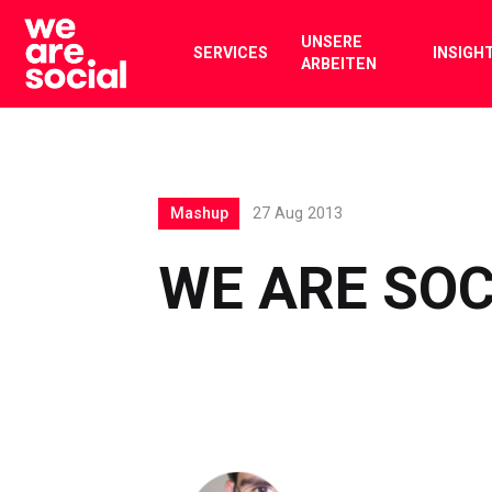
Skip
to
UNSERE
SERVICES
INSIGH
ARBEITEN
content
Mashup
27 Aug 2013
WE ARE SOC