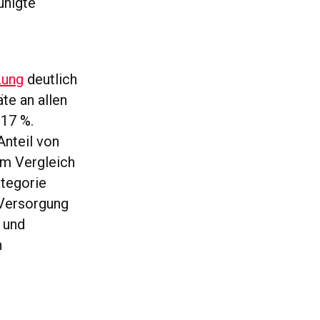
unigte
zung
deutlich
te an allen
 17 %.
Anteil von
 Im Vergleich
ategorie
 Versorgung
 und
n