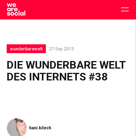
Skip
to
Togg
content
main
men
wunderbarewelt
27 Sep 2013
DIE WUNDERBARE WELT
DES INTERNETS #38
hani.kilech