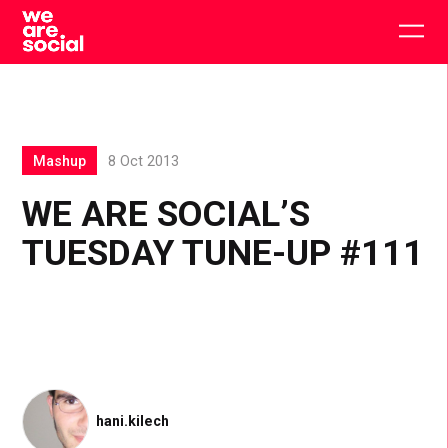
Skip
to
Togg
content
main
men
Mashup
8 Oct 2013
WE ARE SOCIAL’S
TUESDAY TUNE-UP #111
hani.kilech