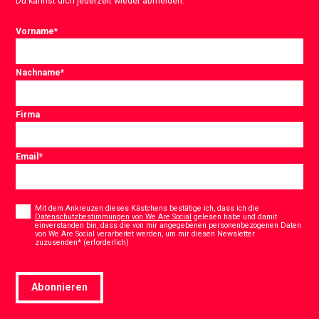
Du kannst dich jederzeit wieder abmelden.
Vorname
*
Nachname
*
Firma
Email
*
Consent
*
Mit dem Ankreuzen dieses Kästchens bestätige ich, dass ich die
Datenschutzbestimmungen von We Are Social
gelesen habe und damit
einverstanden bin, dass die von mir angegebenen personenbezogenen Daten
von We Are Social verarbeitet werden, um mir diesen Newsletter
*
zuzusenden* (erforderlich)
Abonnieren