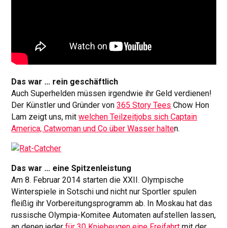
Das war … rein geschäftlich
Auch Superhelden müssen irgendwie ihr Geld verdienen!
Der Künstler und Gründer von
365 Story Tees
Chow Hon
Lam zeigt uns, mit
welchen Teilzeitjobs sich Captain
America, Catwoman und Co über Wasser halte
n.
Das war … eine Spitzenleistung
Am 8. Februar 2014 starten die XXII. Olympische
Winterspiele in Sotschi und nicht nur Sportler spulen
fleißig ihr Vorbereitungsprogramm ab. In Moskau hat das
russische Olympia-Komitee Automaten aufstellen lassen,
an denen jeder
für 30 Kniebeugen eine Freifahrt
mit der