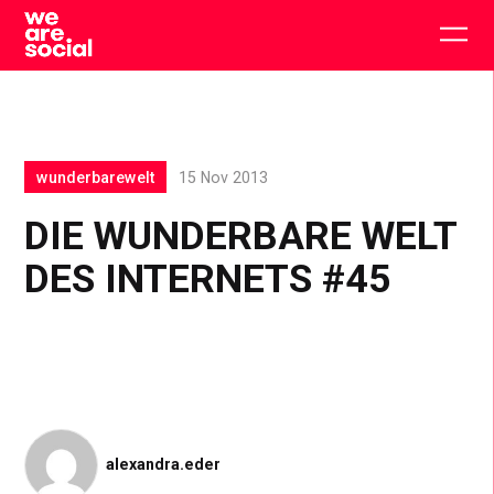
Skip
to
Togg
content
main
men
wunderbarewelt
15 Nov 2013
DIE WUNDERBARE WELT
DES INTERNETS #45
alexandra.eder