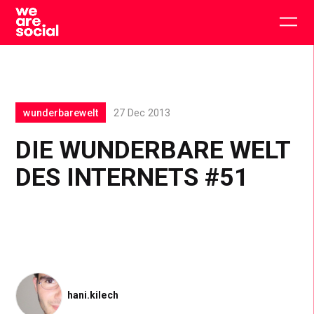
Skip
to
Togg
content
main
men
wunderbarewelt
27 Dec 2013
DIE WUNDERBARE WELT
DES INTERNETS #51
hani.kilech