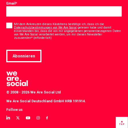
Email
*
Consent
*
Mit dem Ankreuzen dieses Kästchens bestätige ich, dass ich die
Datenschutzbestimmungen von We Are Social
gelesen habe und damit
einverstanden bin, dass die von mir angegebenen personenbezogenen Daten
von We Are Social verarbeitet werden, um mir diesen Newsletter
*
zuzusenden* (erforderlich)
Abonnieren
© 2008 - 2026 We Are Social Ltd
We Are Social Deutschland GmbH HRB 191914.
Follow us
View
View
View
View
View
our
our
our
our
our
TOP