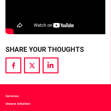
SHARE YOUR THOUGHTS
Share
Share
Share
via
via
via
Facebook
Twitter
LinkedIn
Services
Unsere Arbeiten