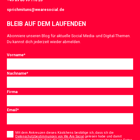
sprichmituns@wearesocial.de
BLEIB AUF DEM LAUFENDEN
Abonniere unseren Blog für aktuelle Social Media- und Digital-Themen.
Du kannst dich jederzeit wieder abmelden.
Vorname
*
Nachname
*
Firma
Email
*
Consent
*
Mit dem Ankreuzen dieses Kästchens bestätige ich, dass ich die
Datenschutzbestimmungen von We Are Social
gelesen habe und damit