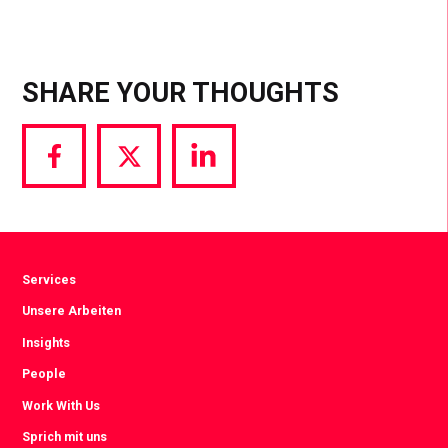
SHARE YOUR THOUGHTS
Share
Share
Share
via
via
via
Facebook
Twitter
LinkedIn
Services
Unsere Arbeiten
Insights
People
Work With Us
Sprich mit uns