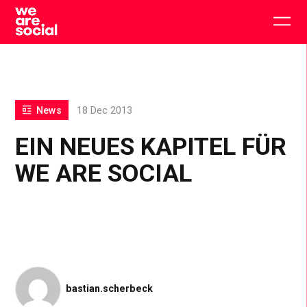
Skip
to
Togg
content
main
men
News
18 Dec 2013
EIN NEUES KAPITEL FÜR
WE ARE SOCIAL
bastian.scherbeck