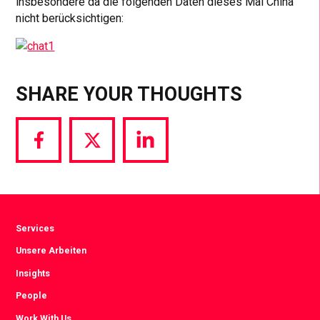
insbesondere da die folgenden Daten dieses Mal China
nicht berücksichtigen:
SHARE YOUR THOUGHTS
Share
Share
Share
via
via
via
Facebook
Twitter
LinkedIn
Services
Unsere Arbeiten
Insights
People
Work With Us