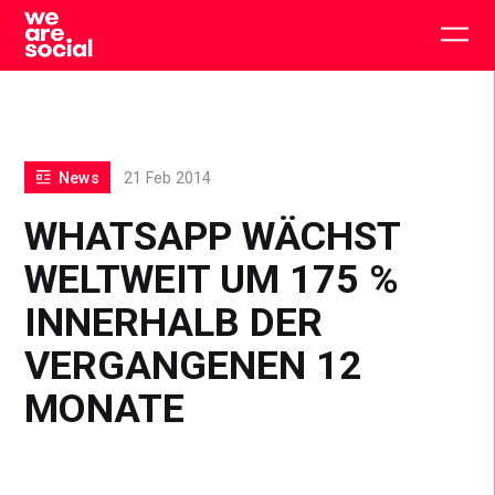
Skip
to
Togg
content
main
men
News
21 Feb 2014
WHATSAPP WÄCHST
WELTWEIT UM 175 %
INNERHALB DER
VERGANGENEN 12
MONATE