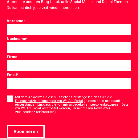
Abonniere unseren Blog für aktuelle Social Media- und Digital-Themen.
Du kannst dich jederzeit wieder abmelden.
Vorname
*
Nachname
*
Firma
Email
*
Consent
*
Mit dem Ankreuzen dieses Kästchens bestätige ich, dass ich die
Datenschutzbestimmungen von We Are Social
gelesen habe und damit
einverstanden bin, dass die von mir angegebenen personenbezogenen Daten
von We Are Social verarbeitet werden, um mir diesen Newsletter
*
zuzusenden* (erforderlich)
Abonnieren