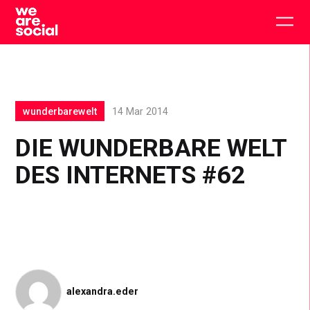
Skip
to
Togg
content
main
men
wunderbarewelt
14 Mar 2014
DIE WUNDERBARE WELT
DES INTERNETS #62
alexandra.eder