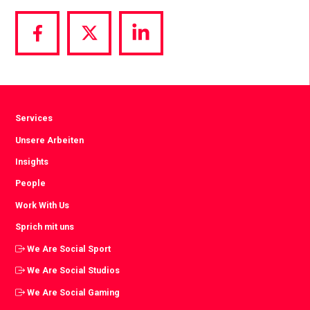
Share
Share
Share
via
via
via
Facebook
Twitter
LinkedIn
Services
Unsere Arbeiten
Insights
People
Work With Us
Sprich mit uns
We Are Social Sport
We Are Social Studios
We Are Social Gaming