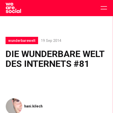
Skip
to
Togg
content
main
men
wunderbarewelt
19 Sep 2014
DIE WUNDERBARE WELT
DES INTERNETS #81
hani.kilech