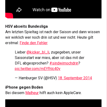
HSV abseits Bundesliga
Am letzten Spieltag ist nach der Saison und dann wissen
wir wirklich wer noch drin ist und wer nicht. Heute gilt
erstmal:
Finde den Fehler
.
Lieber
@kicker_bl_li
, zugegeben, unser
Saisonstart war mies, aber ist das mit der
DFL abgesprochen?
#sindwirnochdrin
?
pic.twitter.com/mEYfhlc40y
— Hamburger SV (@HSV)
18. September 2014
iPhone gegen Boden
Bei diesem
Malheur
hilft auch kein AppleCare.