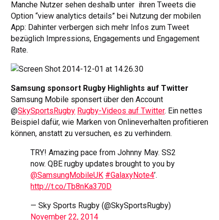
Manche Nutzer sehen deshalb unter ihren Tweets die
Option “view analytics details” bei Nutzung der mobilen
App: Dahinter verbergen sich mehr Infos zum Tweet
bezüglich Impressions, Engagements und Engagement
Rate.
Samsung sponsort Rugby Highlights auf Twitter
Samsung Mobile sponsert über den Account
@
SkySportsRugby
Rugby-Videos auf Twitter
. Ein nettes
Beispiel dafür, wie Marken von Onlineverhalten profitieren
können, anstatt zu versuchen, es zu verhindern.
TRY! Amazing pace from Johnny May. SS2
now. QBE rugby updates brought to you by
@SamsungMobileUK
#GalaxyNote4
’.
http://t.co/Tb8nKa370D
— Sky Sports Rugby (@SkySportsRugby)
November 22, 2014