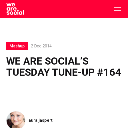
Skip
to
Togg
content
main
men
Mashup
2 Dec 2014
WE ARE SOCIAL’S
TUESDAY TUNE-UP #164
laura.jaspert