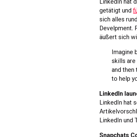
LinkedIn hat 
getätigt und
f
sich alles ru
Develpment. R
äußert sich wi
Imagine b
skills are
and then 
to help yo
LinkedIn laun
LinkedIn hat 
Artikelvorsch
LinkedIn und T
Snapchats Coa