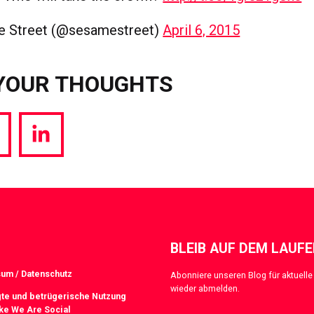
 Street (@sesamestreet)
April 6, 2015
YOUR THOUGHTS
hare
Share
a
via
witter
LinkedIn
BLEIB AUF DEM LAUF
um / Datenschutz
Abonniere unseren Blog für aktuelle 
wieder abmelden.
te und betrügerische Nutzung
ke We Are Social