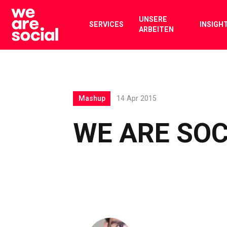
Skip
to
UNSERE
SERVICES
INSIGH
ARBEITEN
content
Mashup
14 Apr 2015
WE ARE SOC