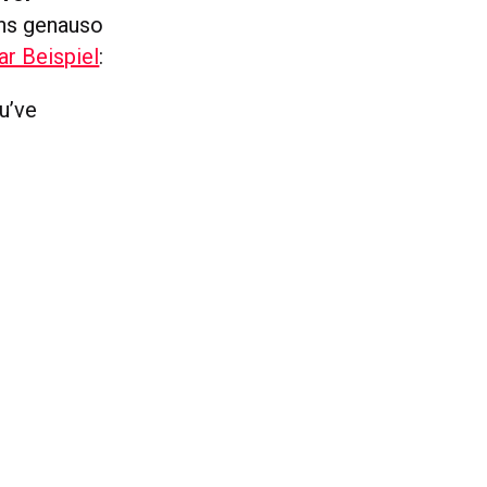
ens genauso
ar Beispiel
:
u’ve