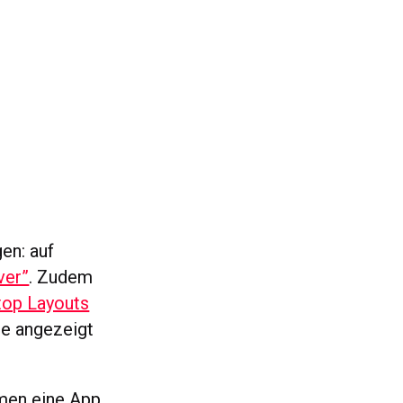
en: auf
ver”
. Zudem
top Layouts
ge angezeigt
hmen eine App