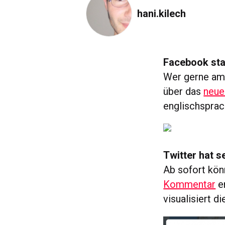
hani.kilech
Facebook st
Wer gerne am
über das
neue
englischsprac
Twitter hat s
Ab sofort kö
Kommentar
er
visualisiert d