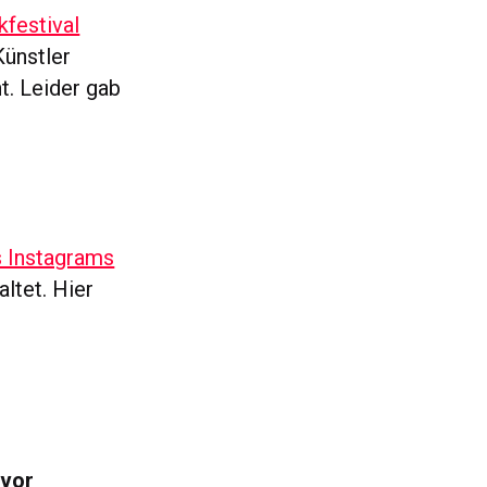
kfestival
Künstler
t. Leider gab
s Instagrams
altet. Hier
 vor