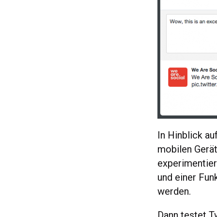
In Hinblick au
mobilen Gerät
experimentier
und einer Fun
werden.
Dann testet T