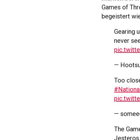
Games of Thro
begeistert wi
Gearing u
never see
pic.twit
— Hootsu
Too clos
#Nationa
pic.twit
— somee
The Game 
Jesteros