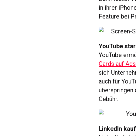
in ihrer iPho
Feature bei P
YouTube start
YouTube ermö
Cards auf Ads
sich Unterneh
auch für YouT
überspringen a
Gebühr.
LinkedIn kau