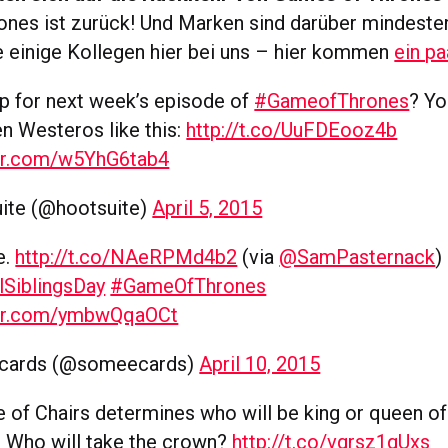
nes ist zurück! Und Marken sind darüber mindest
e einige Kollegen hier bei uns – hier kommen
ein pa
p for next week’s episode of
#GameofThrones
? Yo
n Westeros like this:
http://t.co/UuFDEooz4b
ter.com/w5YhG6tab4
ite (@hootsuite)
April 5, 2015
e.
http://t.co/NAeRPMd4b2
(via
@SamPasternack
)
lSiblingsDay
#GameOfThrones
ter.com/ymbwQqaOCt
cards (@someecards)
April 10, 2015
of Chairs determines who will be king or queen of
. Who will take the crown?
http://t.co/vgrsz1gUxs