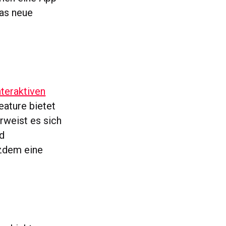
das neue
nteraktiven
eature bietet
rweist es sich
Ad
tzdem eine