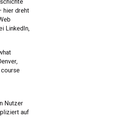
eschichte
 hier dreht
 Web
i LinkedIn,
 what
 Denver,
d course
ten Nutzer
liziert auf