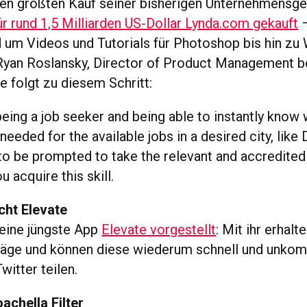
den größten Kauf seiner bisherigen Unternehmensg
ür rund 1,5 Milliarden US-Dollar Lynda.com gekauft
–
nd um Videos und Tutorials für Photoshop bis hin zu
yan Roslansky, Director of Product Management be
e folgt zu diesem Schritt:
eing a job seeker and being able to instantly know
 needed for the available jobs in a desired city, like
to be prompted to take the relevant and accredite
u acquire this skill.
cht Elevate
seine jüngste App
Elevate vorgestellt
: Mit ihr erhal
läge und können diese wiederum schnell und unkomp
witter teilen.
chella Filter