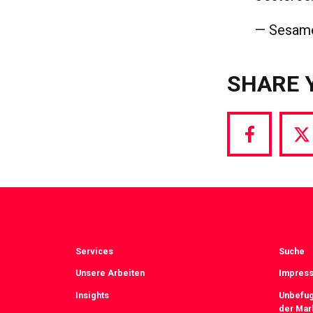
— Sesame
SHARE 
Share
S
via
vi
Facebook
T
Services
Suche
Unsere Arbeiten
Impress
Insights
Unbefug
der Mar