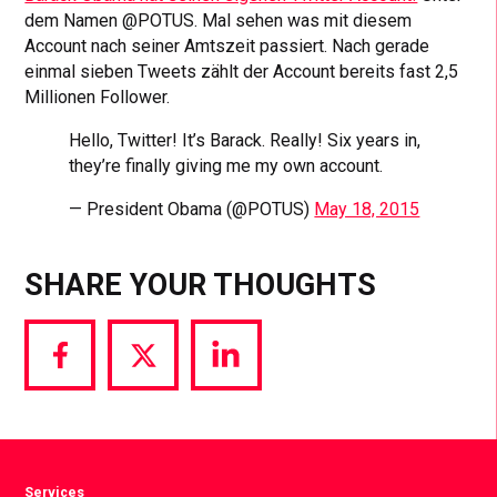
dem Namen @POTUS. Mal sehen was mit diesem
Account nach seiner Amtszeit passiert. Nach gerade
einmal sieben Tweets zählt der Account bereits fast 2,5
Millionen Follower.
Hello, Twitter! It’s Barack. Really! Six years in,
they’re finally giving me my own account.
— President Obama (@POTUS)
May 18, 2015
SHARE YOUR THOUGHTS
Share
Share
Share
via
via
via
Facebook
Twitter
LinkedIn
Services