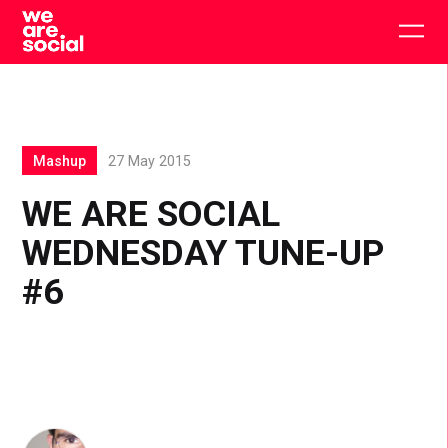
Skip
to
Togg
content
main
men
Mashup
27 May 2015
WE ARE SOCIAL
WEDNESDAY TUNE-UP
#6