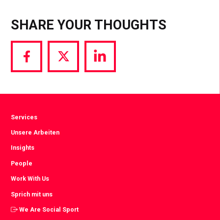
SHARE YOUR THOUGHTS
Share
Share
Share
via
via
via
Facebook
Twitter
LinkedIn
Services
Unsere Arbeiten
Insights
People
Work With Us
Sprich mit uns
We Are Social Sport