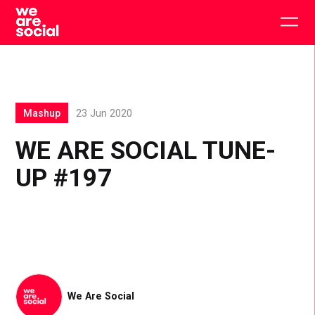
Skip
to
Togg
content
main
men
Mashup
23 Jun 2020
WE ARE SOCIAL TUNE-
UP #197
We Are Social