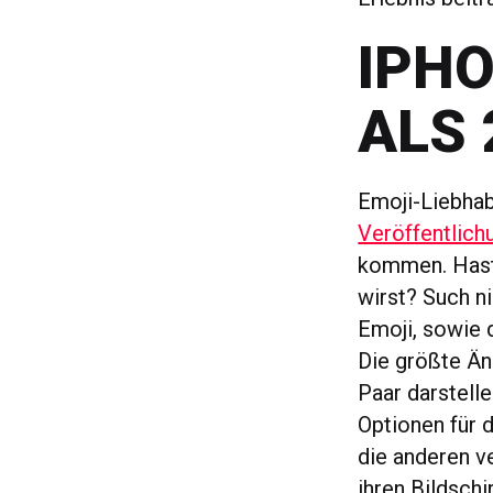
IPH
ALS 
Emoji-Liebhab
Veröffentlich
kommen. Hast 
wirst? Such ni
Emoji, sowie 
Die größte Än
Paar darstell
Optionen für d
die anderen v
ihren Bildschi