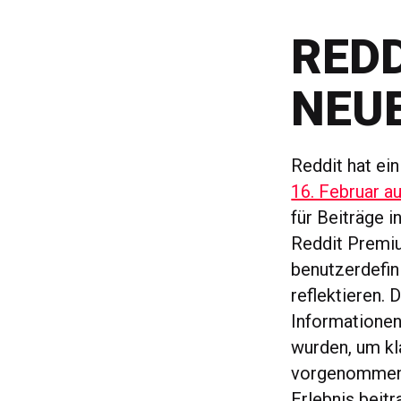
RED
NEU
Reddit hat ei
16. Februar a
für Beiträge i
Reddit Premiu
benutzerdefin
reflektieren. 
Informationen 
wurden, um kl
vorgenommen u
Erlebnis beitr