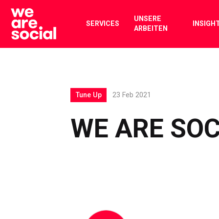
Skip
to
UNSERE
SERVICES
INSIGH
ARBEITEN
content
Tune Up
23 Feb 2021
WE ARE SOC