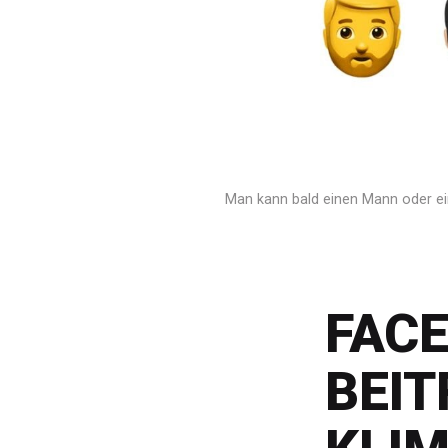
Man kann bald einen Mann oder ei
FACE
BEI