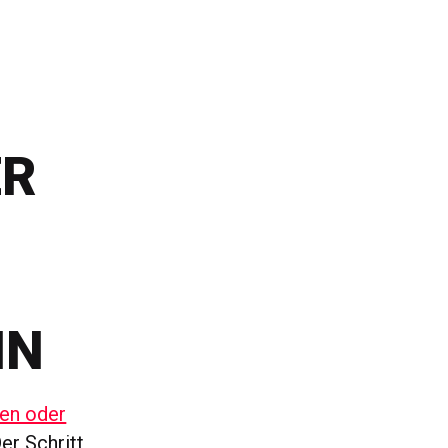
ER
IN
len oder
er Schritt