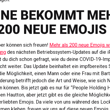
ONE BEKOMMT ME
200 NEUE EMOJIS
er können sich freuen!
Mehr als 200 neue Emojis w
ung
des nächsten Betriebssystem-Updates auf die 
du dich schon gefragt, wie du deine COVID-19-Imp
cht weiter. Das Update beinhaltet ein impfbereites 
die Möglichkeit, einen Mann oder eine Frau mit Bar
derung betrifft jedoch die Art und Weise, wie sich 
en können. Bis jetzt gab es nur für “People Holding
en Hautton, aber jetzt gibt es die gleiche Möglichke
erliebten Emojis. Da viele von uns während des Lo
rmen kleben, freuen wir uns auf diese neuen Emojis h