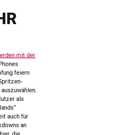
HR
erden mit der
iPhones
fung feiern
Spritzen-
t auszuwählen.
Nutzer als
 Hands”
it auch für
ckdowns an
ier, die