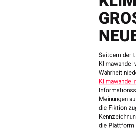
KLI
GROS
EUES
Seitdem der t
Klimawandel w
Wahrheit nied
Klimawandel 
Informationsse
Meinungen auf
die Fiktion z
Kennzeichnung
die Plattform 