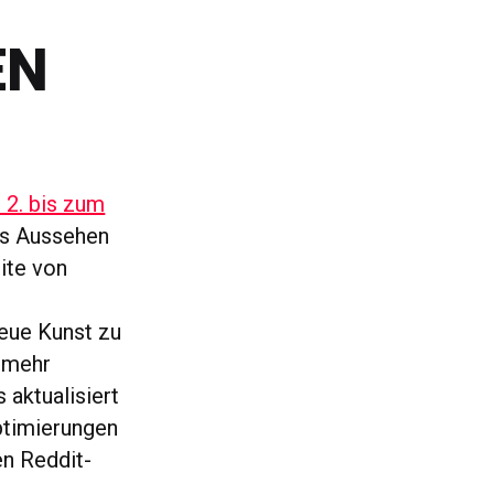
EN
 2. bis zum
es Aussehen
eite von
eue Kunst zu
n mehr
 aktualisiert
ptimierungen
n Reddit-