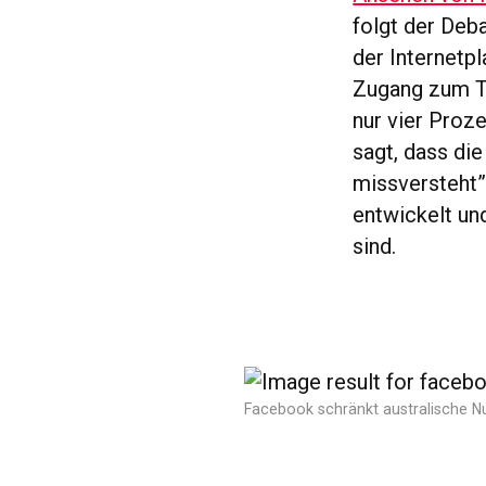
folgt der Deb
der Internetp
Zugang zum Te
nur vier Proz
sagt, dass di
missversteht”
entwickelt u
sind.
Facebook schränkt australische Nu