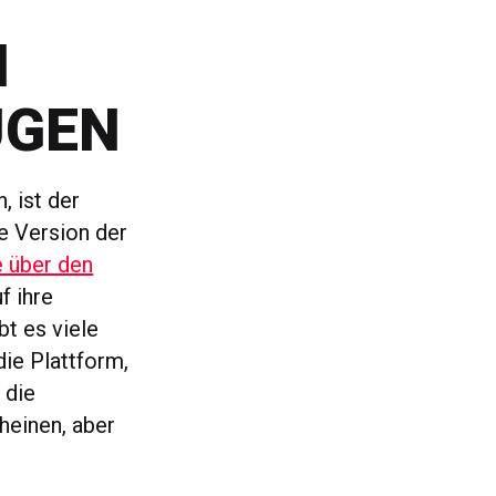
N
GEN
, ist der
e Version der
e über den
f ihre
bt es viele
ie Plattform,
 die
heinen, aber