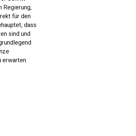
n Regierung,
rekt für den
ehauptet, dass
en sind und
“grundlegend
anze
 erwarten