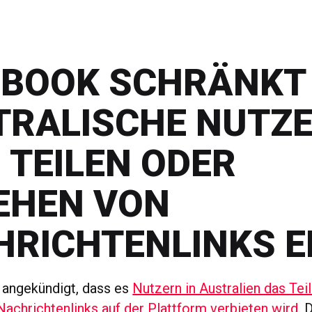
EBOOK SCHRÄNKT
TRALISCHE NUTZ
 TEILEN ODER
EHEN VON
HRICHTENLINKS E
 angekündigt, dass es
Nutzern in Australien das Tei
achrichtenlinks auf der Plattform verbieten wird.
D