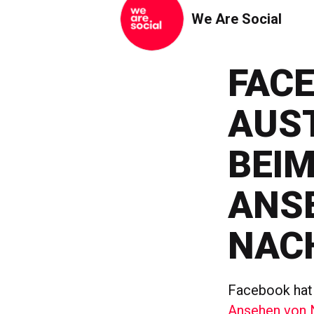
We Are Social
FAC
AUS
BEIM
ANS
NAC
Facebook hat
Ansehen von N