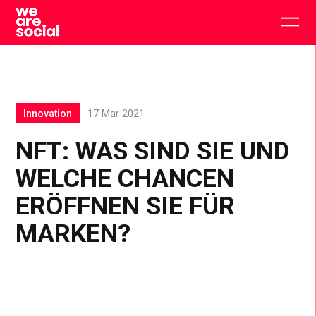
Skip
to
Togg
content
main
men
Innovation
17 Mar 2021
NFT: WAS SIND SIE UND
WELCHE CHANCEN
ERÖFFNEN SIE FÜR
MARKEN?