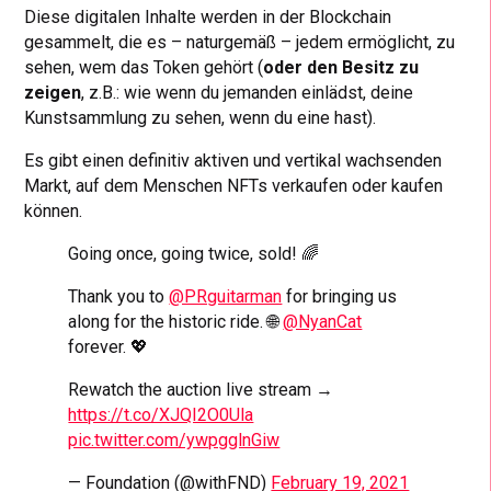
Diese digitalen Inhalte werden in der Blockchain
gesammelt, die es – naturgemäß – jedem ermöglicht, zu
sehen, wem das Token gehört (
oder den Besitz zu
zeigen
, z.B.: wie wenn du jemanden einlädst, deine
Kunstsammlung zu sehen, wenn du eine hast).
Es gibt einen definitiv aktiven und vertikal wachsenden
Markt, auf dem Menschen NFTs verkaufen oder kaufen
können.
Going once, going twice, sold! 🌈
Thank you to
@PRguitarman
for bringing us
along for the historic ride. 🌐
@NyanCat
forever. 💖
Rewatch the auction live stream →
https://t.co/XJQI2O0Ula
pic.twitter.com/ywpgglnGiw
— Foundation (@withFND)
February 19, 2021