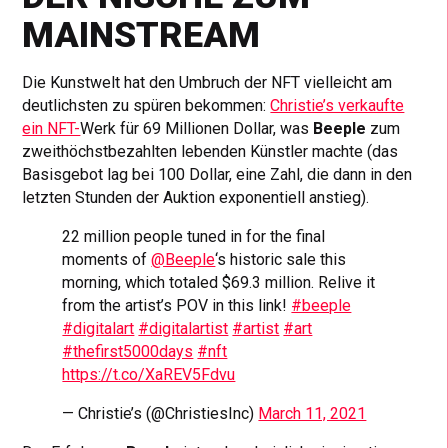
MAINSTREAM
Die Kunstwelt hat den Umbruch der NFT vielleicht am
deutlichsten zu spüren bekommen:
Christie’s verkaufte
ein NFT-
Werk für 69 Millionen Dollar, was
Beeple
zum
zweithöchstbezahlten lebenden Künstler machte (das
Basisgebot lag bei 100 Dollar, eine Zahl, die dann in den
letzten Stunden der Auktion exponentiell anstieg).
22 million people tuned in for the final
moments of
@Beeple
‘s historic sale this
morning, which totaled $69.3 million. Relive it
from the artist’s POV in this link!
#beeple
#digitalart
#digitalartist
#artist
#art
#thefirst5000days
#nft
https://t.co/XaREV5Fdvu
— Christie’s (@ChristiesInc)
March 11, 2021