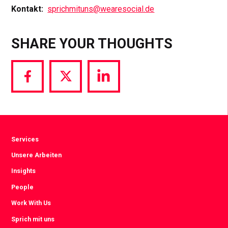
Kontakt:
sprichmituns@wearesocial.de
SHARE YOUR THOUGHTS
Share
Share
Share
via
via
via
Facebook
Twitter
LinkedIn
Services
Unsere Arbeiten
Insights
People
Work With Us
Sprich mit uns