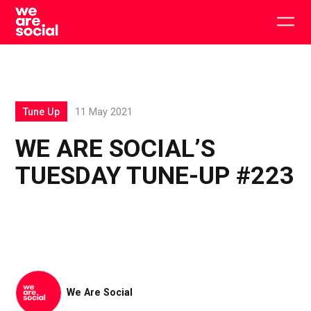
Skip
to
Togg
content
main
men
Tune Up
11 May 2021
WE ARE SOCIAL’S
TUESDAY TUNE-UP #223
We Are Social