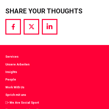
SHARE YOUR THOUGHTS
Share
Share
Share
via
via
via
Facebook
Twitter
LinkedIn
Services
Unsere Arbeiten
Insights
People
Work With Us
Sprich mit uns
We Are Social Sport