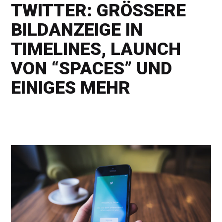
TWITTER: GRÖSSERE B
ILDANZEIGE IN T
IMELINES, LAUNCH V
ON “SPACES” UND E
INIGES MEHR