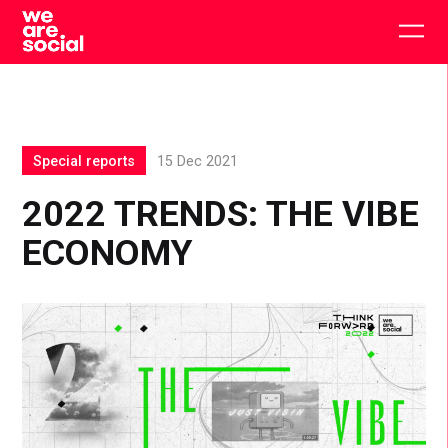
Skip
to
Togg
content
main
men
Special reports
15 Dec 2021
2022 TRENDS: THE VIBE
ECONOMY