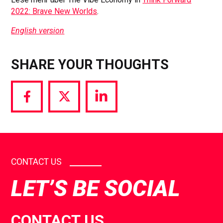
2022: Brave New Worlds
.
English version
SHARE YOUR THOUGHTS
Share
Share
Share
via
via
via
Facebook
Twitter
LinkedIn
CONTACT US
LET’S BE SOCIAL
CONTACT US