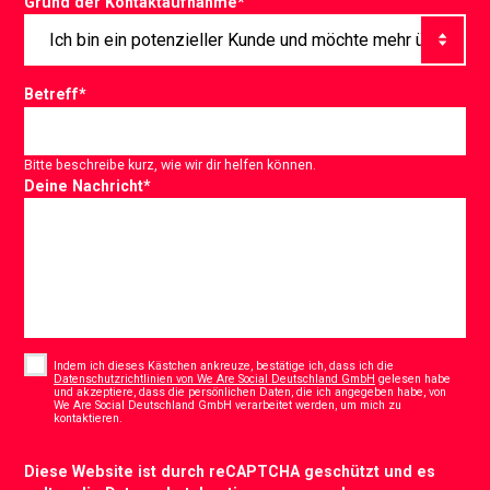
Grund der Kontaktaufnahme
*
Betreff
*
Bitte beschreibe kurz, wie wir dir helfen können.
Deine Nachricht
*
Consent
*
Indem ich dieses Kästchen ankreuze, bestätige ich, dass ich die
Datenschutzrichtlinien von We Are Social Deutschland GmbH
gelesen habe
und akzeptiere, dass die persönlichen Daten, die ich angegeben habe, von
We Are Social Deutschland GmbH verarbeitet werden, um mich zu
*
kontaktieren.
CAPTCHA
Diese Website ist durch reCAPTCHA geschützt und es