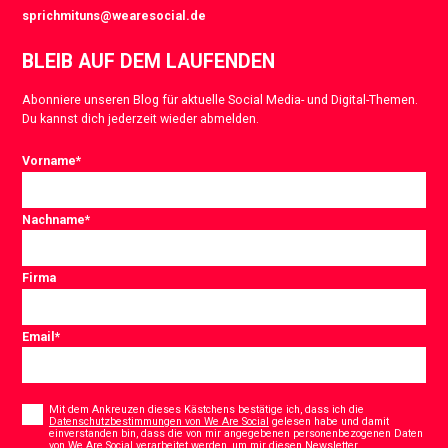
sprichmituns@wearesocial.de
BLEIB AUF DEM LAUFENDEN
Abonniere unseren Blog für aktuelle Social Media- und Digital-Themen.
Du kannst dich jederzeit wieder abmelden.
Vorname
*
Nachname
*
Firma
Email
*
Consent
*
Mit dem Ankreuzen dieses Kästchens bestätige ich, dass ich die
Datenschutzbestimmungen von We Are Social
gelesen habe und damit
einverstanden bin, dass die von mir angegebenen personenbezogenen Daten
von We Are Social verarbeitet werden, um mir diesen Newsletter