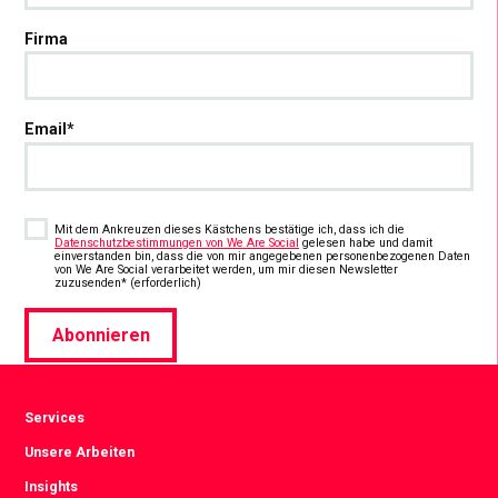
Firma
Email
*
Consent
*
Mit dem Ankreuzen dieses Kästchens bestätige ich, dass ich die
Datenschutzbestimmungen von We Are Social
gelesen habe und damit
einverstanden bin, dass die von mir angegebenen personenbezogenen Daten
von We Are Social verarbeitet werden, um mir diesen Newsletter
*
zuzusenden* (erforderlich)
Abonnieren
Services
Unsere Arbeiten
Insights