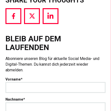
SHARE YOUR THOUGHTS
Share
Share
Share
via
via
via
Facebook
Twitter
LinkedIn
BLEIB AUF DEM
LAUFENDEN
Abonniere unseren Blog für aktuelle Social Media- und
Digital-Themen. Du kannst dich jederzeit wieder
abmelden.
Vorname
*
Nachname
*