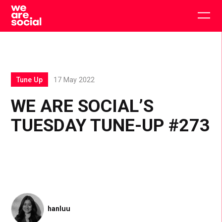
Skip
to
Togg
content
main
men
Tune Up
17 May 2022
WE ARE SOCIAL’S
TUESDAY TUNE-UP #273
hanluu