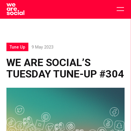
Skip
to
Togg
content
main
men
Tune Up
9 May 2023
WE ARE SOCIAL’S
TUESDAY TUNE-UP #304