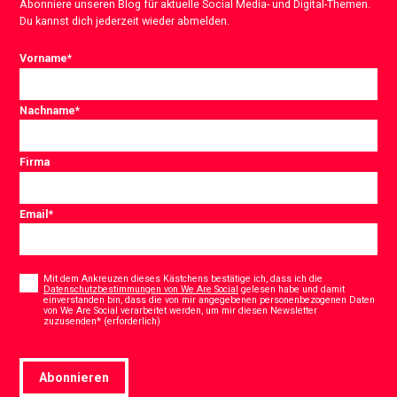
Abonniere unseren Blog für aktuelle Social Media- und Digital-Themen.
Du kannst dich jederzeit wieder abmelden.
Vorname
*
Nachname
*
Firma
Email
*
Consent
*
Mit dem Ankreuzen dieses Kästchens bestätige ich, dass ich die
Datenschutzbestimmungen von We Are Social
gelesen habe und damit
einverstanden bin, dass die von mir angegebenen personenbezogenen Daten
von We Are Social verarbeitet werden, um mir diesen Newsletter
*
zuzusenden* (erforderlich)
Abonnieren