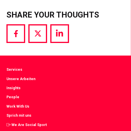
SHARE YOUR THOUGHTS
Share
Share
Share
via
via
via
Facebook
Twitter
LinkedIn
Services
Unsere Arbeiten
Insights
People
Work With Us
Sprich mit uns
We Are Social Sport