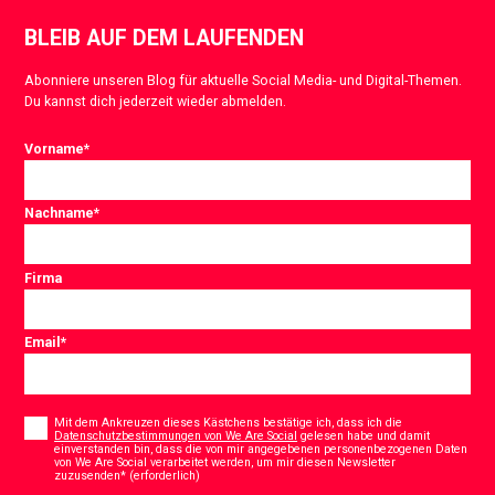
BLEIB AUF DEM LAUFENDEN
Abonniere unseren Blog für aktuelle Social Media- und Digital-Themen.
Du kannst dich jederzeit wieder abmelden.
Vorname
*
Nachname
*
Firma
Email
*
Consent
*
Mit dem Ankreuzen dieses Kästchens bestätige ich, dass ich die
Datenschutzbestimmungen von We Are Social
gelesen habe und damit
einverstanden bin, dass die von mir angegebenen personenbezogenen Daten
von We Are Social verarbeitet werden, um mir diesen Newsletter
*
zuzusenden* (erforderlich)