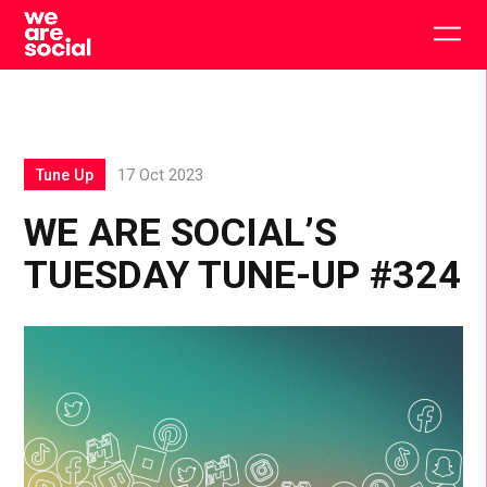
Skip
to
Togg
content
main
men
Tune Up
17 Oct 2023
WE ARE SOCIAL’S
TUESDAY TUNE-UP #324