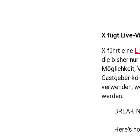
X fügt Live-V
X führt eine
L
die bisher nu
Möglichkeit, 
Gastgeber kön
verwenden, wo
werden.
BREAKING
Here's ho