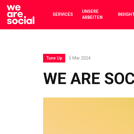
Skip
to
UNSERE
SERVICES
INSIGH
ARBEITEN
content
Tune Up
5 Mar 2024
WE ARE SOC