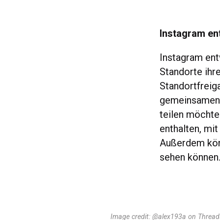
Instagram en
Instagram ent
Standorte ihr
Standortfreiga
gemeinsamen F
teilen möchte
enthalten, mit
Außerdem könn
sehen können
Image credit: @alex193a on Thread