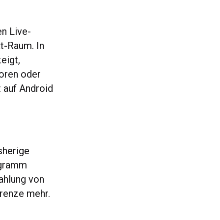
n Live-
at-Raum. In
eigt,
oren oder
t auf Android
sherige
ogramm
ahlung von
grenze mehr.