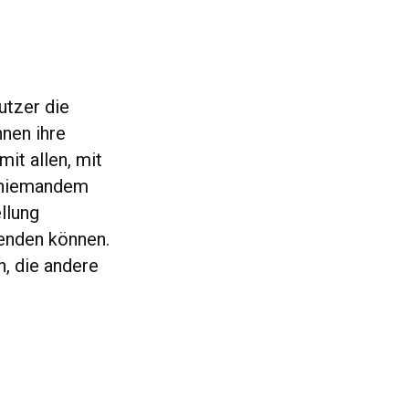
utzer die
nnen ihre
it allen, mit
t niemandem
llung
lenden können.
, die andere