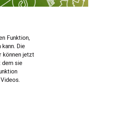
en Funktion,
 kann. Die
r können jetzt
t dem sie
unktion
n Videos.