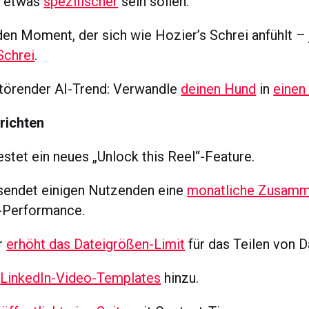
l etwas
spezifischer
sein sollen.
en Moment, der sich wie Hozier’s Schrei anfühlt – j
Schrei
.
törender AI-Trend: Verwandle
deinen Hund
in
einen
richten
estet ein neues „Unlock this Reel“-Feature.
sendet einigen Nutzenden eine
monatliche Zusamm
t-Performance.
r
erhöht das Dateigrößen-Limit
für das Teilen von D
t
LinkedIn-Video-Templates
hinzu.