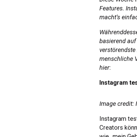
Features. Ins
macht’s einfac
Währenddessen
basierend auf 
verstörendste 
menschliche V
hier
:
Instagram te
Image credit:
Instagram tes
Creators könn
wie „mein Ge