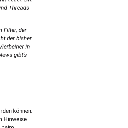
 und Threads
Filter, der
ht der bisher
Vierbeiner in
News gibt’s
erden können.
en Hinweise
s beim