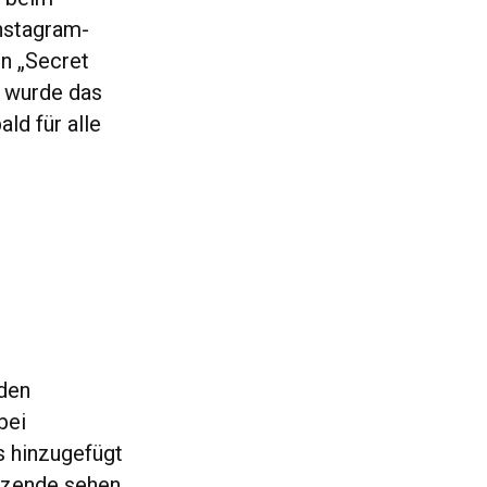
nstagram-
en „Secret
r wurde das
ld für alle
 den
bei
s hinzugefügt
utzende sehen