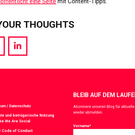
öffentlicht eine Seite
mit Content-Tipps.
YOUR THOUGHTS
hare
Share
a
via
witter
LinkedIn
BLEIB AUF DEM LAUF
um / Datenschutz
Abonniere unseren Blog für aktuelle 
wieder abmelden.
te und betrügerische Nutzung
ke We Are Social
Vorname
*
r Code of Conduct