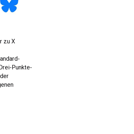
r zu X
tandard-
Drei-Punkte-
 der
agenen