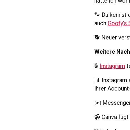
hätte ich woh
🐾 Du kennst d
auch
Goofy’s 
🐕 Neuer vers
Weitere Nach
🔒
Instagram
t
📊 Instagram 
ihrer Accoun
✉️ Messenge
📹 Canva füg