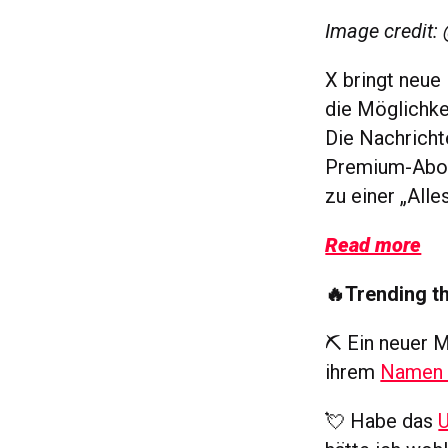
Image credit:
X bringt neue
die Möglichke
Die Nachrichte
Premium-Abonn
zu einer „Alle
Read more
🔥Trending t
⛏️ Ein neuer M
ihrem
Namen 
💘 Habe das