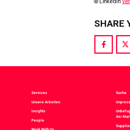
🌐 LinkedIn
ver
SHARE 
Share
S
via
vi
Facebook
T
Services
Suche
Unsere Arbeiten
Impress
Insights
Unbefug
der Mar
People
Supplie
Work With Us