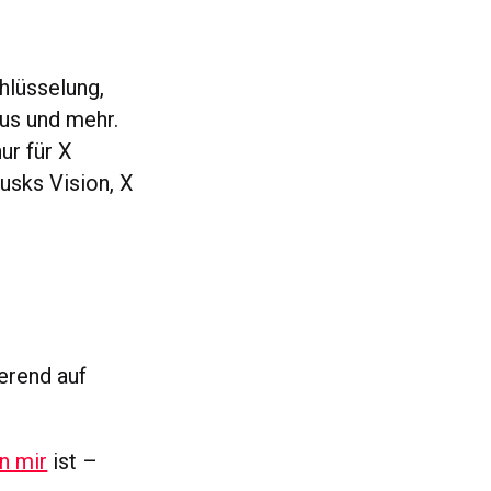
hlüsselung,
us und mehr.
ur für X
usks Vision, X
ierend auf
n mir
ist –