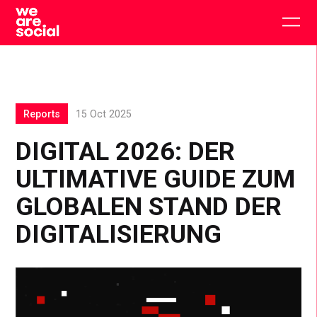
Skip
to
Togg
content
main
men
Reports
15 Oct 2025
DIGITAL 2026: DER
ULTIMATIVE GUIDE ZUM
GLOBALEN STAND DER
DIGITALISIERUNG