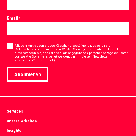
Email
*
Consent
*
Mit dem Ankreuzen dieses Kästchens bestätige ich, dass ich die
Datenschutzbestimmungen von We Are Social
gelesen habe und damit
einverstanden bin, dass die von mir angegebenen personenbezogenen Daten
von We Are Social verarbeitet werden, um mir diesen Newsletter
*
zuzusenden* (erforderlich)
Abonnieren
Services
Unsere Arbeiten
Insights