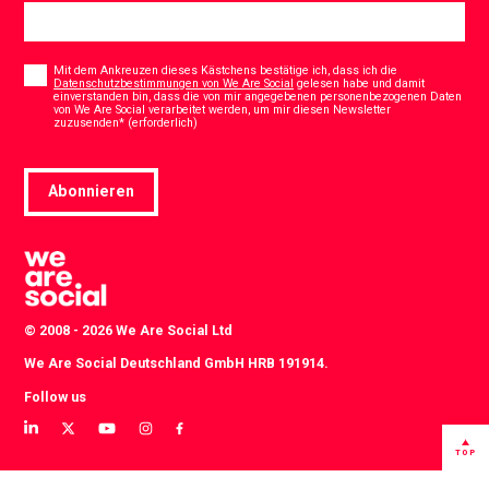
Consent
*
Mit dem Ankreuzen dieses Kästchens bestätige ich, dass ich die
Datenschutzbestimmungen von We Are Social
gelesen habe und damit
einverstanden bin, dass die von mir angegebenen personenbezogenen Daten
von We Are Social verarbeitet werden, um mir diesen Newsletter
*
zuzusenden* (erforderlich)
Abonnieren
© 2008 - 2026 We Are Social Ltd
We Are Social Deutschland GmbH HRB 191914.
Follow us
View
View
View
View
View
our
our
our
our
our
TOP
LinkedIn
Twitter
YouTube
instagram
Facebook
profile
profile
channel
profile