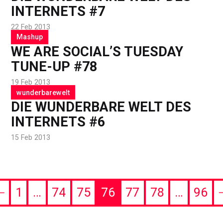
INTERNETS #7
22 Feb 2013
Mashup
WE ARE SOCIAL’S TUESDAY
TUNE-UP #78
19 Feb 2013
wunderbarewelt
DIE WUNDERBARE WELT DES
INTERNETS #6
15 Feb 2013
1
…
74
75
76
77
78
…
96
evious
ge