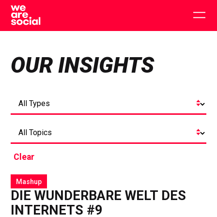
Skip
to
Togg
content
main
men
OUR INSIGHTS
Clear
Mashup
DIE WUNDERBARE WELT DES
INTERNETS #9