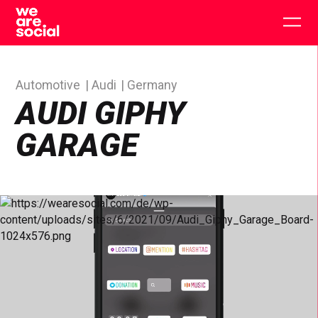
Skip
to
Togg
content
main
men
Automotive
Audi
Germany
AUDI GIPHY
GARAGE