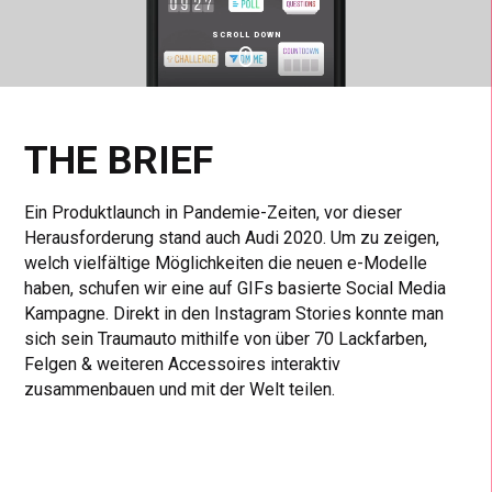
SCROLL DOWN
Click
Click
Cl
to
to
to
toggle
toggle
to
playback
volum
fu
THE BRIEF
Ein Produktlaunch in Pandemie-Zeiten, vor dieser
Herausforderung stand auch Audi 2020. Um zu zeigen,
welch vielfältige Möglichkeiten die neuen e-Modelle
haben, schufen wir eine auf GIFs basierte Social Media
Kampagne. Direkt in den Instagram Stories konnte man
sich sein Traumauto mithilfe von über 70 Lackfarben,
Felgen & weiteren Accessoires interaktiv
zusammenbauen und mit der Welt teilen.