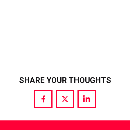
gerade wegen der Einschränkungen durch die
Pandemie ein Modell-Launch auch rein digital
stattfinden kann – und man dafür nicht einmal
Werbe-Spots oder Banner Flights mit massivem
Media-Budget benötigt.
SHARE YOUR THOUGHTS
Share
Share
Share
via
via
via
Facebook
Twitter
LinkedIn