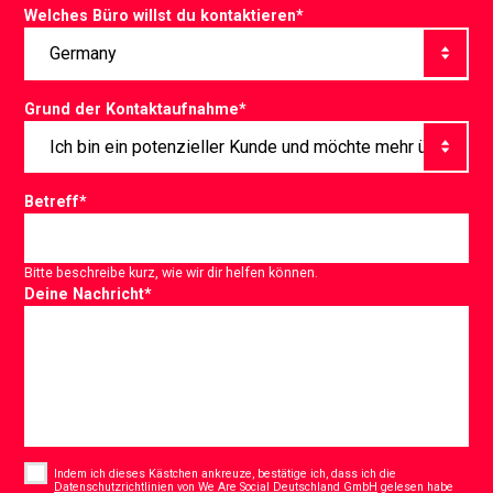
Welches Büro willst du kontaktieren
*
Grund der Kontaktaufnahme
*
Betreff
*
Bitte beschreibe kurz, wie wir dir helfen können.
Deine Nachricht
*
Consent
*
Indem ich dieses Kästchen ankreuze, bestätige ich, dass ich die
Datenschutzrichtlinien von We Are Social Deutschland GmbH
gelesen habe