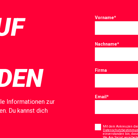
UF
Vorname
*
Nachname
*
DEN
Firma
Email
*
le Informationen zur
ten. Du kannst dich
Consent
*
Mit dem Ankreuzen dies
Datenschutzbestimmung
einverstanden bin, da
We Are Social verarbei