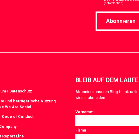
*
(erforderlich)
Abonnieren
BLEIB AUF DEM LAUF
um / Datenschutz
Abonniere unseren Blog für aktuelle 
wieder abmelden.
te und betrügerische Nutzung
ke We Are Social
Vorname
*
r Code of Conduct
 Company
Firma
s Report Line