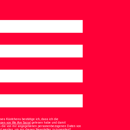
es Kästchens bestätige ich, dass ich die
en von We Are Social
gelesen habe und damit
ss die von mir angegebenen personenbezogenen Daten von
tet werden, um mir diesen Newsletter zuzusenden*