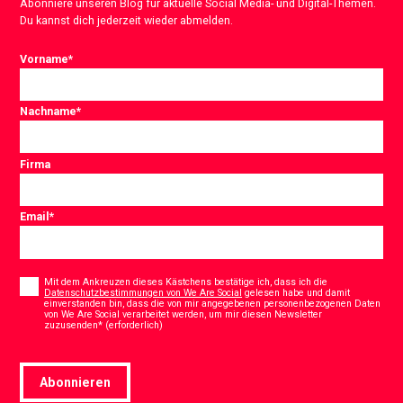
Abonniere unseren Blog für aktuelle Social Media- und Digital-Themen.
Du kannst dich jederzeit wieder abmelden.
Vorname
*
Nachname
*
Firma
Email
*
Consent
*
Mit dem Ankreuzen dieses Kästchens bestätige ich, dass ich die
Datenschutzbestimmungen von We Are Social
gelesen habe und damit
einverstanden bin, dass die von mir angegebenen personenbezogenen Daten
von We Are Social verarbeitet werden, um mir diesen Newsletter
*
zuzusenden* (erforderlich)
Abonnieren