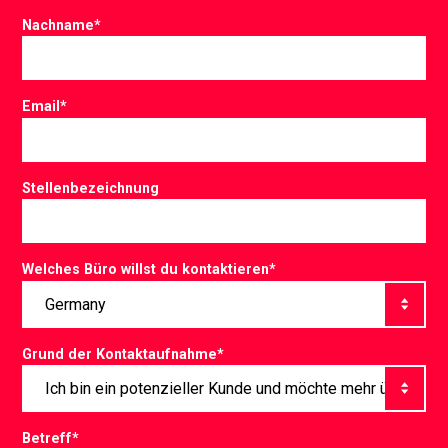
Nachname
*
Email
*
Stellenbezeichnung
Welches Büro willst du kontaktieren
*
Grund der Kontaktaufnahme
*
Betreff
*