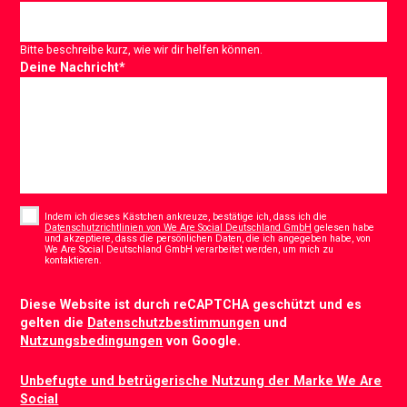
Bitte beschreibe kurz, wie wir dir helfen können.
Deine Nachricht
*
Consent
*
Indem ich dieses Kästchen ankreuze, bestätige ich, dass ich die
Datenschutzrichtlinien von We Are Social Deutschland GmbH
gelesen habe
und akzeptiere, dass die persönlichen Daten, die ich angegeben habe, von
We Are Social Deutschland GmbH verarbeitet werden, um mich zu
*
kontaktieren.
CAPTCHA
Diese Website ist durch reCAPTCHA geschützt und es
gelten die
Datenschutzbestimmungen
und
Nutzungsbedingungen
von Google.
Unbefugte und betrügerische Nutzung der Marke We Are
Social