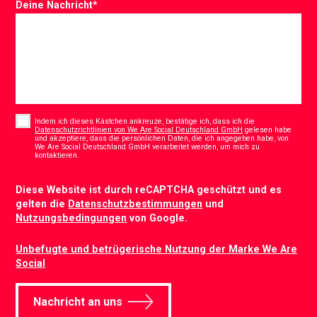
Deine Nachricht
*
Consent
*
Indem ich dieses Kästchen ankreuze, bestätige ich, dass ich die
Datenschutzrichtlinien von We Are Social Deutschland GmbH
gelesen habe
und akzeptiere, dass die persönlichen Daten, die ich angegeben habe, von
We Are Social Deutschland GmbH verarbeitet werden, um mich zu
*
kontaktieren.
CAPTCHA
Diese Website ist durch reCAPTCHA geschützt und es
gelten die
Datenschutzbestimmungen
und
Nutzungsbedingungen
von Google.
Unbefugte und betrügerische Nutzung der Marke We Are
Social
Nachricht an uns