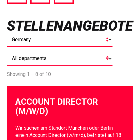
via
via
via
Facebook
Twitter
LinkedIn
STELLENANGEBOTE
Showing 1 – 8 of 10
ACCOUNT DIRECTOR
(M/W/D)
Wir suchen am Standort München oder Berlin
eine:n Account Director (w/m/d), befristet auf 18