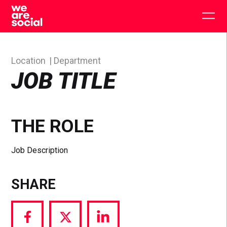
Skip
to
Togg
content
main
men
Location
Department
JOB TITLE
THE ROLE
Job Description
SHARE
Share
Share
Share