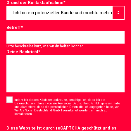
Grund der Kontaktaufnahme
*
Betreff
*
Bitte beschreibe kurz, wie wir dir helfen können.
Deine Nachricht
*
Consent
*
Indem ich dieses Kästchen ankreuze, bestätige ich, dass ich die
Datenschutzrichtlinien von We Are Social Deutschland GmbH
gelesen habe
und akzeptiere, dass die persönlichen Daten, die ich angegeben habe, von
We Are Social Deutschland GmbH verarbeitet werden, um mich zu
*
kontaktieren.
CAPTCHA
Diese Website ist durch reCAPTCHA geschützt und es