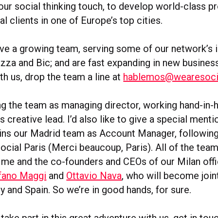
 our social thinking touch, to develop world-class pr
al clients in one of Europe’s top cities.
ve a growing team, serving some of our network’s 
zza and Bic; and are fast expanding in new business
ith us, drop the team a line at
hablemos@wearesocia
ing the team as managing director, working hand-in-
 creative lead. I’d also like to give a special menti
oins our Madrid team as Account Manager, following
cial Paris (Merci beaucoup, Paris). All of the team
o me and the
co-founders and CEOs of our Milan off
fano Maggi
and
Ottavio Nava
, who will
become join
ly and Spain.
So we’re in good hands, for sure.