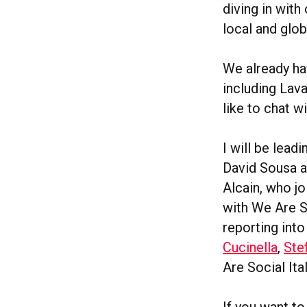
diving in with
local and glob
We already ha
including Lava
like to chat w
I will be lead
David Sousa as
Alcain, who j
with We Are So
reporting int
Cucinella
,
Ste
Are Social Ita