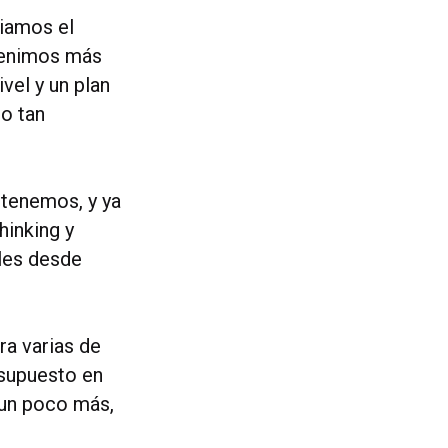
ciamos el
 venimos más
vel y un plan
do tan
 tenemos, y ya
inking y
les desde
ra varias de
 supuesto en
 un poco más,