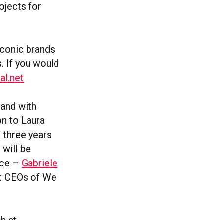
ojects for
iconic brands
. If you would
l.net
hand with
on to Laura
 three years
 will be
ice
–
Gabriele
t CEOs of We