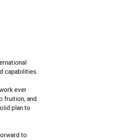
ernational
d capabilities.
twork ever
 fruition, and
olid plan to
forward to