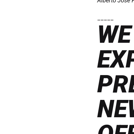
Alberto Jose 
_____
WE
EX
PR
NE
OF