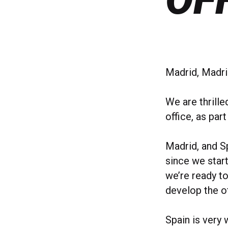
Madrid, Madri
We are thrille
office, as par
Madrid, and Sp
since we start
we’re ready t
develop the o
Spain is very 