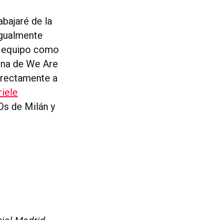
abajaré de la
Igualmente
al equipo como
ina de We Are
directamente a
iele
Os de Milán y