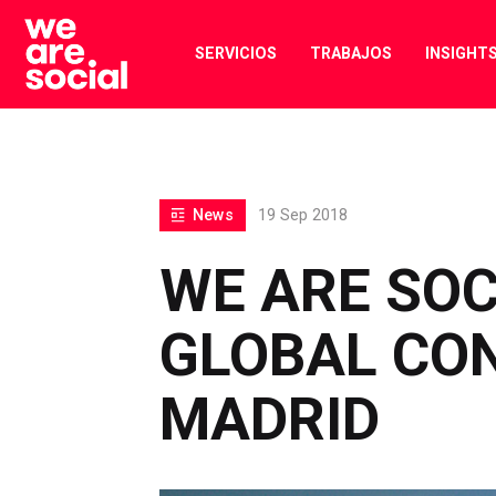
Skip
to
SERVICIOS
TRABAJOS
INSIGHT
content
News
19 Sep 2018
WE ARE SOC
GLOBAL CON
MADRID