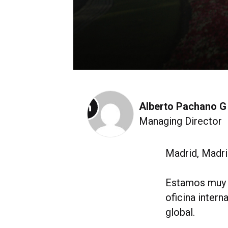
Alberto Pachano G
Select
Managing Director
to
visit
Madrid, Madri
the
author's
Estamos muy 
Linkedin
oficina inter
profile
global.