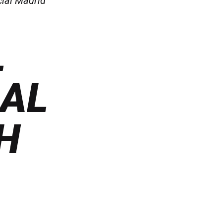
ial Madrid
L
BAL
H