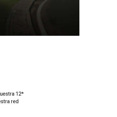
uestra 12ª
estra red