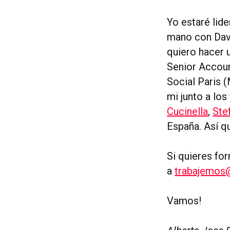
Yo estaré lid
mano con Davi
quiero hacer 
Senior Accoun
Social Paris 
mi junto a lo
Cucinella
,
Ste
España. Así 
Si quieres fo
a
trabajemos
Vamos!