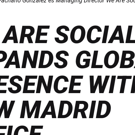
Pachano Gonzalez es Managing Director We Are Soc
 ARE SOCIA
PANDS GLO
ESENCE WIT
W MADRID
FICE